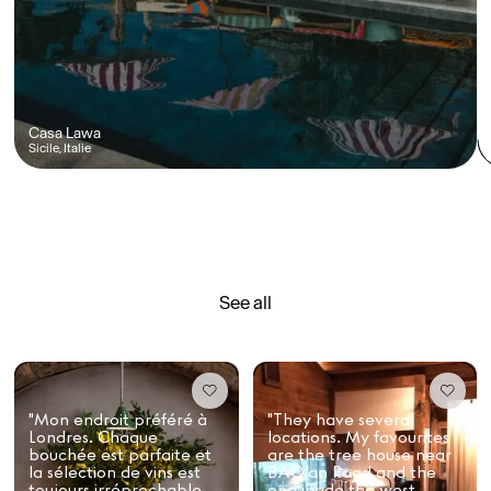
Casa Lawa
Sicile, Italie
See all
"Mon endroit préféré à
"They have several
Londres. Chaque
locations. My favourites
bouchée est parfaite et
are the tree house near
la sélection de vins est
BAO’an Road and the
toujours irréprochable.
one inside the west