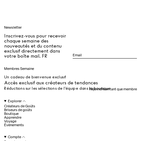
Apprendre
Newsletter
Tous
Inscrivez-vous pour recevoir
chaque semaine des
nouveautés et du contenu
exclusif directement dans
Dr Stolberg's Daily Habits to Support Your Inner Health
Padma's Aunt Bhanu's Dosa Recipe
votre boîte mail. FR
Guide
Membres Semaine
Un cadeau de bienvenue exclusif
Tous
Accès exclusif aux créateurs de tendances
Réductions sur les sélections de l’équipe dans la boutique
Rejoindre en tant que membre
Hotel Il Pellicano
Raffi’s Place
Explorer
Événements
Créateurs de Goûts
Briseurs de goûts
Boutique
Apprendre
Voyage
Tous
Événements
Compte