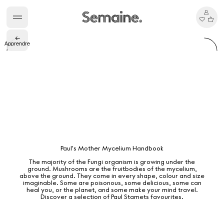
←
Apprendre
Gabrielle Mirkin
Errol & Alex Rita
Dr Natazia Stolberg
Voir tout
Daria Stankiewicz
Silas Alder
Boutique
Paul's Mother Mycelium Handbook
The majority of the Fungi organism is growing under the
ground. Mushrooms are the fruitbodies of the mycelium,
above the ground. They come in every shape, colour and size
imaginable. Some are poisonous, some delicious, some can
heal you, or the planet, and some make your mind travel.
Discover a selection of Paul Stamets favourites.
Ryan Gander “Do Not Define, Label or Box (100 Things Twice)” Limited Edition Rolodex
The Venezia Towel
“Do Not Define, Label or Box (100 Things Twice)” Card Set