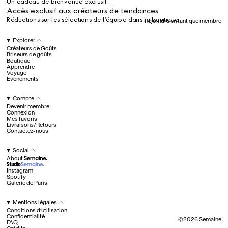
Un cadeau de bienvenue exclusif
Tous
Accès exclusif aux créateurs de tendances
Réductions sur les sélections de l’équipe dans la boutique
Rejoindre en tant que membre
Hotel Il Pellicano
Raffi’s Place
Explorer
Événements
Créateurs de Goûts
Briseurs de goûts
Boutique
Apprendre
Voyage
Tous
Événements
Compte
Devenir membre
juil.. 25th
Connexion
Ryan Gander
Mes favoris
Newsletter
Livraisons/Retours
Contactez-nous
Inscrivez-vous pour
recevoir chaque semaine
Social
des nouveautés et du
About
contenu exclusif
directement dans votre
Instagram
boîte mail. FR
Spotify
Galerie de Paris
Membres Semaine
Fav
Un cadeau de bienvenue exclusif
Mentions légales
Accès exclusif aux créateurs de tendances
Conditions d’utilisation
Réductions sur les sélections de l’équipe dans la boutique
Confidentialité
Devenir membre
©
2026
Semaine
FAQ
Explorer
©
2026
Semaine