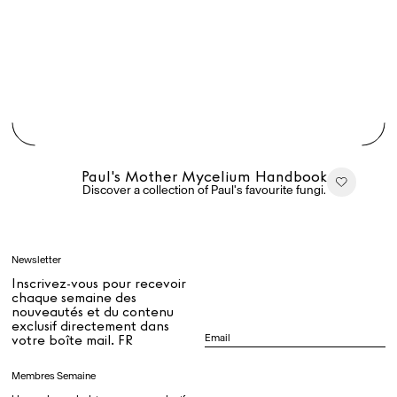
Rest + Digest Tea
Angel Flute Set
Venti Bikini
Tous
Paul's Mother Mycelium Handbook
Discover a collection of Paul's favourite fungi.
Apprendre
Newsletter
Tous
Inscrivez-vous pour recevoir
chaque semaine des
nouveautés et du contenu
exclusif directement dans
Dr Stolberg's Daily Habits to Support Your Inner Health
Padma's Aunt Bhanu's Dosa Recipe
votre boîte mail. FR
Guide
Membres Semaine