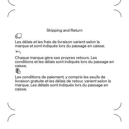
Shipping and Return
Les délais et les frais de livraison varient selon la 
marque et sont indiqués lors du passage en caisse.
Accès complet pour les membres
En
/
Fr
Chaque marque gère ses propres retours. Les 
conditions et les délais sont indiqués lors du passage en 
caisse.
Créateurs de Goûts
Les conditions de paiement, y compris les seuils de 
livraison gratuite et les délais de retour, varient selon la 
marque. Les détails sont indiqués lors du passage en 
caisse.
Mashama Bailey & Johno Morisano
Ryan Gander
Padma Lakshmi