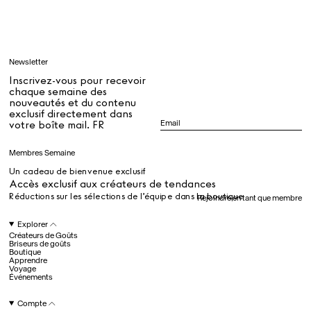
Apprendre
Newsletter
Tous
Inscrivez-vous pour recevoir
chaque semaine des
nouveautés et du contenu
exclusif directement dans
Dr Stolberg's Daily Habits to Support Your Inner Health
Padma's Aunt Bhanu's Dosa Recipe
votre boîte mail. FR
Guide
Membres Semaine
Un cadeau de bienvenue exclusif
Tous
Accès exclusif aux créateurs de tendances
Réductions sur les sélections de l’équipe dans la boutique
Rejoindre en tant que membre
Hotel Il Pellicano
Raffi’s Place
Explorer
Événements
Créateurs de Goûts
Briseurs de goûts
Boutique
Apprendre
Voyage
Tous
Événements
Compte