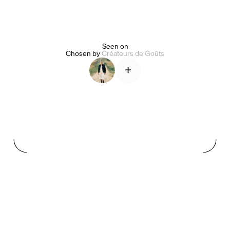
Alice Pilate
Arman Naféei
James Massiah
Seen on
Chosen by
Créateurs de Goûts
+
Voir tout
Paris Starn
Erchen Chang
Briseurs de goûts
Gabrielle Mirkin
Errol & Alex Rita
Dr Natazia Stolberg
Voir tout