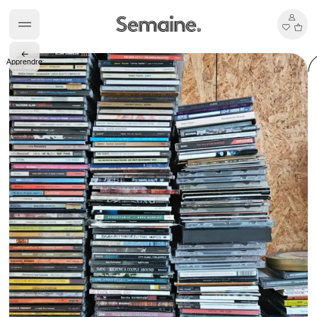
Briseurs de goûts
←
Apprendre
Gabrielle Mirkin
Errol & Alex Rita
Dr Natazia Stolberg
Voir tout
Daria Stankiewicz
Silas Alder
Boutique
Ryan Gander “Do Not Define, Label or Box (100 Things Twice)” Limited Edition Rolodex
The Venezia Towel
“Do Not Define, Label or Box (100 Things Twice)” Card Set