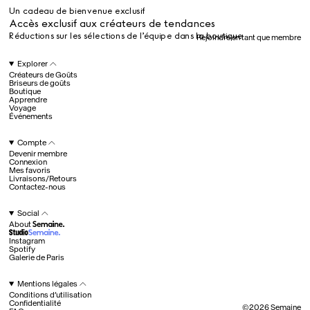
Un cadeau de bienvenue exclusif
Tous
Accès exclusif aux créateurs de tendances
Réductions sur les sélections de l’équipe dans la boutique
Rejoindre en tant que membre
Hotel Il Pellicano
Raffi’s Place
Explorer
Événements
Créateurs de Goûts
Briseurs de goûts
Boutique
Apprendre
Voyage
Tous
Événements
Compte
Devenir membre
juil.. 25th
Connexion
Ryan Gander
Mes favoris
Newsletter
Livraisons/Retours
Contactez-nous
Inscrivez-vous pour
recevoir chaque semaine
Social
des nouveautés et du
About
contenu exclusif
directement dans votre
Instagram
boîte mail. FR
Spotify
Galerie de Paris
Membres Semaine
Fav
Un cadeau de bienvenue exclusif
Mentions légales
Accès exclusif aux créateurs de tendances
Conditions d’utilisation
Réductions sur les sélections de l’équipe dans la boutique
Confidentialité
Devenir membre
©
2026
Semaine