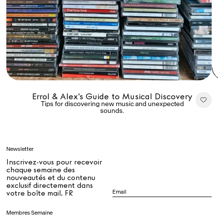
Rest + Digest Tea
Angel Flute Set
Venti Bikini
Tous
Errol & Alex's Guide to Musical Discovery
Tips for discovering new music and unexpected
sounds.
Apprendre
Newsletter
Tous
Inscrivez-vous pour recevoir
chaque semaine des
nouveautés et du contenu
exclusif directement dans
Dr Stolberg's Daily Habits to Support Your Inner Health
Padma's Aunt Bhanu's Dosa Recipe
votre boîte mail. FR
Guide
Membres Semaine