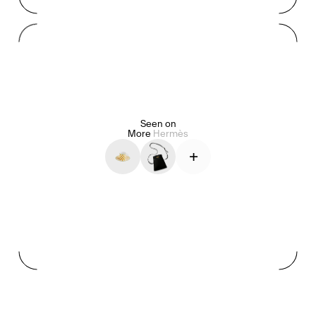
Mashama Bailey & Johno Morisano
Ryan Gander
Padma Lakshmi
Alice Pilate
Arman Naféei
James Massiah
Seen on
More
Hermès
+
Voir tout
Paris Starn
Erchen Chang
Briseurs de goûts
Gabrielle Mirkin
Errol & Alex Rita
Dr Natazia Stolberg