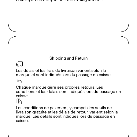
Shipping and Return
Les délais et les frais de livraison varient selon la 
marque et sont indiqués lors du passage en caisse.
Accès complet pour les membres
En
/
Fr
Chaque marque gère ses propres retours. Les 
conditions et les délais sont indiqués lors du passage en 
caisse.
Créateurs de Goûts
Les conditions de paiement, y compris les seuils de 
livraison gratuite et les délais de retour, varient selon la 
marque. Les détails sont indiqués lors du passage en 
caisse.