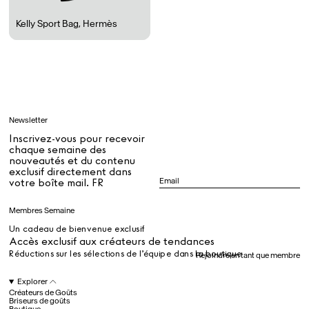
Kelly Sport Bag
,
Hermès
Tous
Apprendre
Newsletter
Tous
Inscrivez-vous pour recevoir
chaque semaine des
nouveautés et du contenu
exclusif directement dans
Dr Stolberg's Daily Habits to Support Your Inner Health
Padma's Aunt Bhanu's Dosa Recipe
votre boîte mail. FR
Guide
Membres Semaine
Un cadeau de bienvenue exclusif
Tous
Accès exclusif aux créateurs de tendances
Réductions sur les sélections de l’équipe dans la boutique
Rejoindre en tant que membre
Hotel Il Pellicano
Raffi’s Place
Explorer
Événements
Créateurs de Goûts
Briseurs de goûts