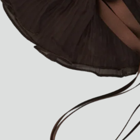
Ryan Gander “Do Not Define, Label or Box (100 Things Twice)” Limited Edition Rolodex
The Venezia Towel
“Do Not Define, Label or Box (100 Things Twice)” Card Set
Rest + Digest Tea
Angel Flute Set
Venti Bikini
Tous
Apprendre
Tous
Dr Stolberg's Daily Habits to Support Your Inner Health
Padma's Aunt Bhanu's Dosa Recipe