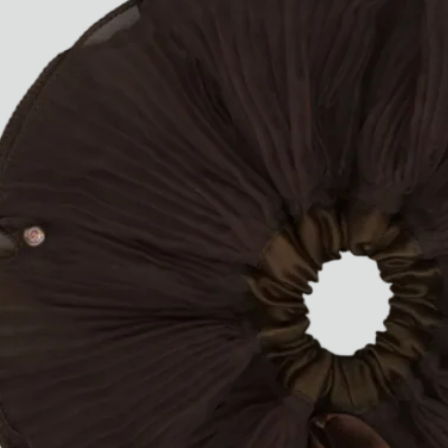
Paris Starn
Erchen Chang
Briseurs de goûts
Gabrielle Mirkin
Errol & Alex Rita
Dr Natazia Stolberg
Voir tout
Daria Stankiewicz
Silas Alder
Boutique