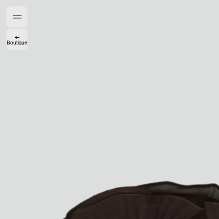
Créateurs de Goûts
←
Boutique
Mashama Bailey & Johno Morisano
Ryan Gander
Padma Lakshmi
Alice Pilate
Arman Naféei
James Massiah
Voir tout