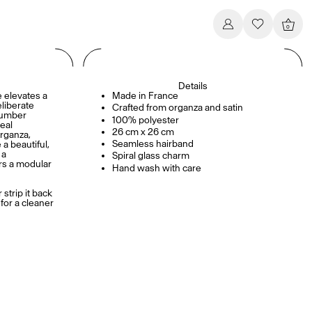
0
Details
e elevates a
Made in France
eliberate
Crafted from organza and satin
 umber
100% polyester
eal
26 cm x 26 cm
rganza,
Seamless hairband
 a beautiful,
 a
Spiral glass charm
ers a modular
Hand wash with care
 strip it back
for a cleaner