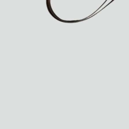
Guide
Tous
Hotel Il Pellicano
Raffi’s Place
Événements
Tous
juil.. 25th
Ryan Gander
Newsletter
Inscrivez-vous pour
recevoir chaque semaine
des nouveautés et du
contenu exclusif
directement dans votre
boîte mail. FR
Membres Semaine