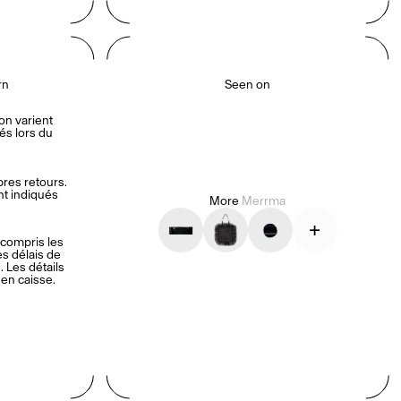
rn
Seen on
on varient 
s lors du 
es retours. 
nt indiqués 
More
Merrma
+
compris les 
es délais de 
 Les détails 
 en caisse.