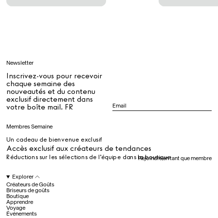
Tous
Apprendre
Newsletter
Tous
Inscrivez-vous pour recevoir
chaque semaine des
nouveautés et du contenu
exclusif directement dans
Dr Stolberg's Daily Habits to Support Your Inner Health
Padma's Aunt Bhanu's Dosa Recipe
votre boîte mail. FR
Guide
Membres Semaine
Un cadeau de bienvenue exclusif
Tous
Accès exclusif aux créateurs de tendances
Réductions sur les sélections de l’équipe dans la boutique
Rejoindre en tant que membre
Hotel Il Pellicano
Raffi’s Place
Explorer
Événements
Créateurs de Goûts
Briseurs de goûts
Boutique
Apprendre
Voyage
Tous
Événements