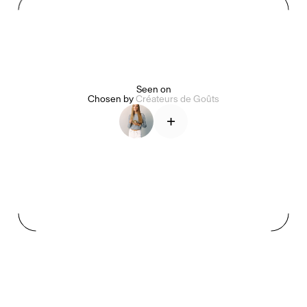
Alice Pilate
Arman Naféei
James Massiah
Seen on
Chosen by
Créateurs de Goûts
+
Voir tout
Paris Starn
Erchen Chang
Briseurs de goûts
Gabrielle Mirkin
Errol & Alex Rita
Dr Natazia Stolberg