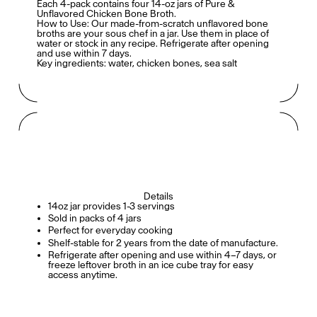
Each 4-pack contains four 14-oz jars of Pure &
Unflavored Chicken Bone Broth.
How to Use:
Our made-from-scratch unflavored bone
broths are your sous chef in a jar. Use them in place of
water or stock in any recipe. Refrigerate after opening
and use within 7 days.
Key ingredients:
water, chicken bones, sea salt
Details
14oz jar provides 1-3 servings
Sold in packs of 4 jars
Perfect for everyday cooking
Shelf-stable for 2 years from the date of manufacture.
Refrigerate after opening and use within 4–7 days, or
freeze leftover broth in an ice cube tray for easy
access anytime.