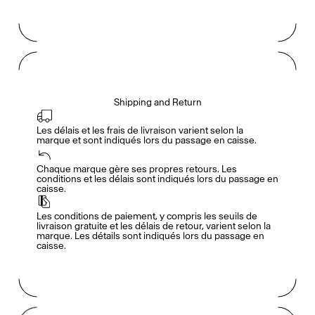
Shipping and Return
Les délais et les frais de livraison varient selon la 
marque et sont indiqués lors du passage en caisse.
Accès complet pour les membres
En
/
Fr
Chaque marque gère ses propres retours. Les 
conditions et les délais sont indiqués lors du passage en 
caisse.
Créateurs de Goûts
Les conditions de paiement, y compris les seuils de 
livraison gratuite et les délais de retour, varient selon la 
marque. Les détails sont indiqués lors du passage en 
caisse.
Mashama Bailey & Johno Morisano
Ryan Gander
Padma Lakshmi