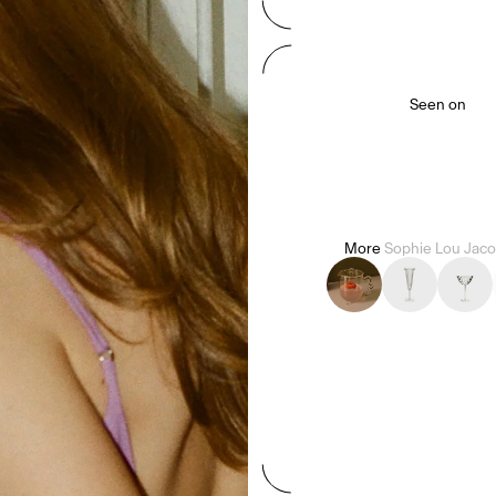
Seen on
More
Sophie Lou Jac