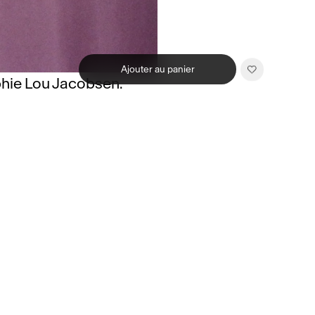
Ajouter au panier
hie Lou Jacobsen.
Related products