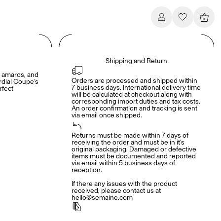
0
Shipping and Return
s, amaros, and
Orders are processed and shipped within 
rdial Coupe’s
7 business days. International delivery time 
rfect
will be calculated at checkout along with 
.
corresponding import duties and tax costs. 
An order confirmation and tracking is sent 
via email once shipped.
Returns must be made within 7 days of 
receiving the order and must be in it’s 
original packaging. Damaged or defective 
items must be documented and reported 
via email within 5 business days of 
reception. 

If there any issues with the product 
received, please contact us at 
hello@semaine.com
Les conditions de paiement, y compris les 