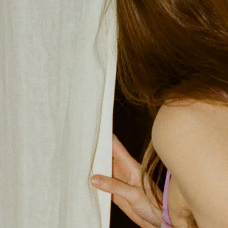
Voir tout
Paris Starn
Erchen Chang
Briseurs de goûts
Gabrielle Mirkin
Errol & Alex Rita
Dr Natazia Stolberg
Voir tout
Daria Stankiewicz
Silas Alder
Boutique