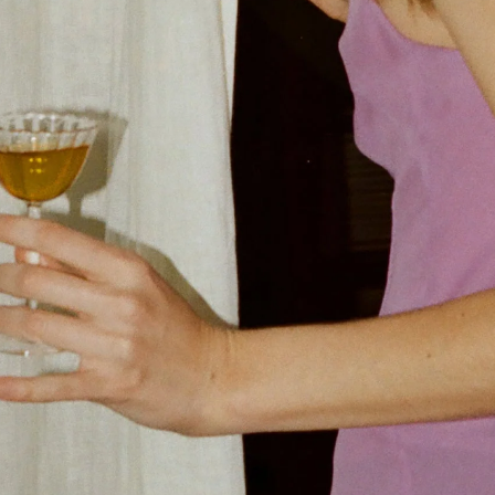
Ryan Gander “Do Not Define, Label or Box (100 Things Twice)” Limited Edition Rolodex
The Venezia Towel
“Do Not Define, Label or Box (100 Things Twice)” Card Set
Rest + Digest Tea
Angel Flute Set
Venti Bikini
Tous
Apprendre
Tous