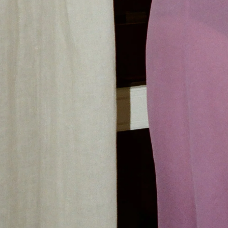
Dr Stolberg's Daily Habits to Support Your Inner Health
Padma's Aunt Bhanu's Dosa Recipe
Guide
Tous
Hotel Il Pellicano
Raffi’s Place
Événements
Tous
juil.. 25th
Ryan Gander
Newsletter
Inscrivez-vous pour
recevoir chaque semaine
des nouveautés et du
contenu exclusif
directement dans votre
boîte mail. FR