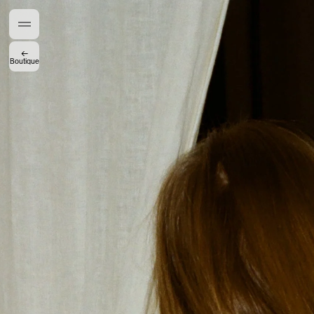
Accès complet pour les membres
En
/
Fr
←
Boutique
Créateurs de Goûts
Mashama Bailey & Johno Morisano
Ryan Gander
Padma Lakshmi
Alice Pilate
Arman Naféei
James Massiah