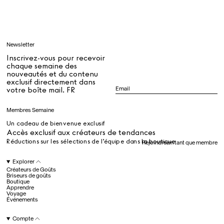
Apprendre
Newsletter
Tous
Inscrivez-vous pour recevoir
chaque semaine des
nouveautés et du contenu
exclusif directement dans
Dr Stolberg's Daily Habits to Support Your Inner Health
Padma's Aunt Bhanu's Dosa Recipe
votre boîte mail. FR
Guide
Membres Semaine
Un cadeau de bienvenue exclusif
Tous
Accès exclusif aux créateurs de tendances
Réductions sur les sélections de l’équipe dans la boutique
Rejoindre en tant que membre
Hotel Il Pellicano
Raffi’s Place
Explorer
Événements
Créateurs de Goûts
Briseurs de goûts
Boutique
Apprendre
Voyage
Tous
Événements
Compte