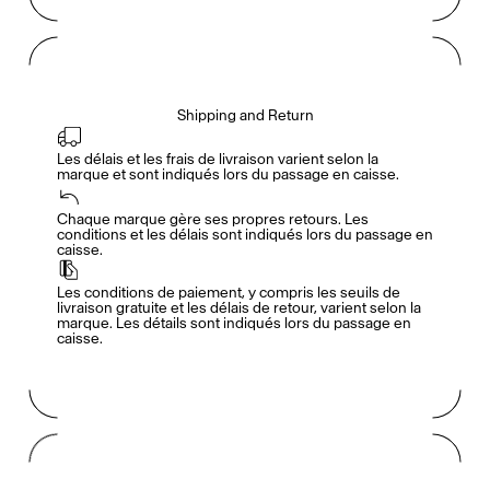
Shipping and Return
Les délais et les frais de livraison varient selon la 
marque et sont indiqués lors du passage en caisse.
Accès complet pour les membres
En
/
Fr
Chaque marque gère ses propres retours. Les 
conditions et les délais sont indiqués lors du passage en 
caisse.
Créateurs de Goûts
Les conditions de paiement, y compris les seuils de 
livraison gratuite et les délais de retour, varient selon la 
marque. Les détails sont indiqués lors du passage en 
caisse.
Mashama Bailey & Johno Morisano
Ryan Gander
Padma Lakshmi