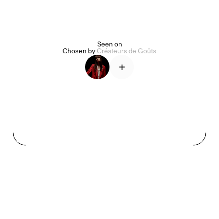
Alice Pilate
Arman Naféei
James Massiah
Seen on
Chosen by
Créateurs de Goûts
+
Voir tout
Paris Starn
Erchen Chang
Briseurs de goûts
Gabrielle Mirkin
Errol & Alex Rita
Dr Natazia Stolberg
Voir tout