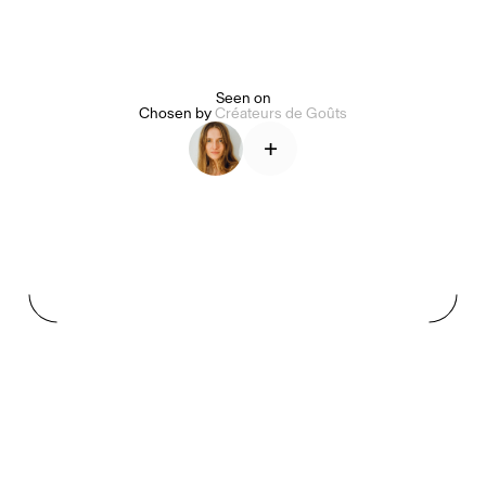
Alice Pilate
Arman Naféei
James Massiah
Seen on
Chosen by
Créateurs de Goûts
+
Voir tout
Paris Starn
Erchen Chang
Briseurs de goûts
Gabrielle Mirkin
Errol & Alex Rita
Dr Natazia Stolberg
Voir tout