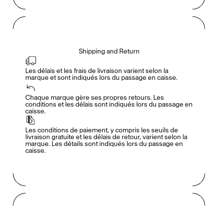
Shipping and Return
Les délais et les frais de livraison varient selon la 
marque et sont indiqués lors du passage en caisse.
Accès complet pour les membres
En
/
Fr
Chaque marque gère ses propres retours. Les 
conditions et les délais sont indiqués lors du passage en 
caisse.
Créateurs de Goûts
Les conditions de paiement, y compris les seuils de 
livraison gratuite et les délais de retour, varient selon la 
marque. Les détails sont indiqués lors du passage en 
caisse.
Mashama Bailey & Johno Morisano
Ryan Gander
Padma Lakshmi