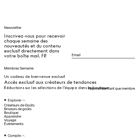
Apprendre
Newsletter
Tous
Inscrivez-vous pour recevoir
chaque semaine des
nouveautés et du contenu
exclusif directement dans
Dr Stolberg's Daily Habits to Support Your Inner Health
Padma's Aunt Bhanu's Dosa Recipe
votre boîte mail. FR
Guide
Membres Semaine
Un cadeau de bienvenue exclusif
Tous
Accès exclusif aux créateurs de tendances
Réductions sur les sélections de l’équipe dans la boutique
Rejoindre en tant que membre
Hotel Il Pellicano
Raffi’s Place
Explorer
Événements
Créateurs de Goûts
Briseurs de goûts
Boutique
Apprendre
Voyage
Tous
Événements
Compte