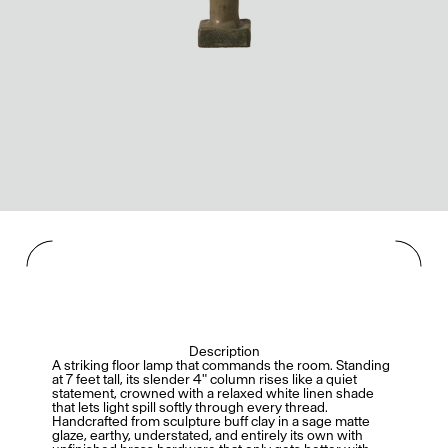
Accès complet pour les membres
En
/
Fr
Créateurs de Goûts
Description
A striking floor lamp that commands the room. Standing
at 7 feet tall, its slender 4" column rises like a quiet
statement, crowned with a relaxed white linen shade
that lets light spill softly through every thread.
Handcrafted from sculpture buff clay in a sage matte
glaze, earthy, understated, and entirely its own with
Mashama Bailey & Johno Morisano
Ryan Gander
Padma Lakshmi