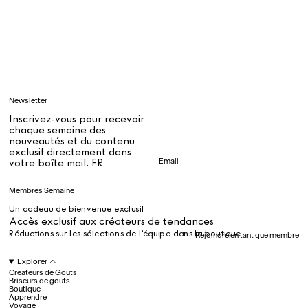
Tous
Apprendre
Newsletter
Tous
Inscrivez-vous pour recevoir
chaque semaine des
nouveautés et du contenu
exclusif directement dans
Dr Stolberg's Daily Habits to Support Your Inner Health
Padma's Aunt Bhanu's Dosa Recipe
votre boîte mail. FR
Guide
Membres Semaine
Un cadeau de bienvenue exclusif
Tous
Accès exclusif aux créateurs de tendances
Réductions sur les sélections de l’équipe dans la boutique
Rejoindre en tant que membre
Hotel Il Pellicano
Raffi’s Place
Explorer
Événements
Créateurs de Goûts
Briseurs de goûts
Boutique
Apprendre
Voyage