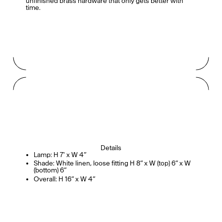
unfinished brass hardware that only gets better with
time.
Alice Pilate
Arman Naféei
James Massiah
Voir tout
Paris Starn
Erchen Chang
Briseurs de goûts
Details
Lamp: H 7' x W 4”
Shade: White linen, loose fitting H 8” x W (top) 6” x W
(bottom) 6”
Overall: H 16” x W 4”
Gabrielle Mirkin
Errol & Alex Rita
Dr Natazia Stolberg