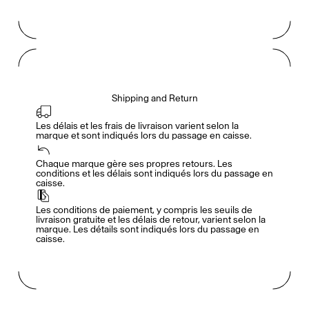
Voir tout
Daria Stankiewicz
Silas Alder
Boutique
Shipping and Return
Les délais et les frais de livraison varient selon la 
marque et sont indiqués lors du passage en caisse.
Chaque marque gère ses propres retours. Les 
conditions et les délais sont indiqués lors du passage en 
Ryan Gander “Do Not Define, Label or Box (100 Things Twice)” Limited Edition Rolodex
The Venezia Towel
“Do Not Define, Label or Box (100 Things Twice)” Card Set
caisse.
Les conditions de paiement, y compris les seuils de 
livraison gratuite et les délais de retour, varient selon la 
marque. Les détails sont indiqués lors du passage en 
caisse.
Rest + Digest Tea
Angel Flute Set
Venti Bikini