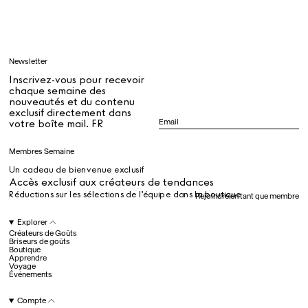
Apprendre
Newsletter
Tous
Inscrivez-vous pour recevoir
chaque semaine des
nouveautés et du contenu
exclusif directement dans
Dr Stolberg's Daily Habits to Support Your Inner Health
Padma's Aunt Bhanu's Dosa Recipe
votre boîte mail. FR
Guide
Membres Semaine
Un cadeau de bienvenue exclusif
Tous
Accès exclusif aux créateurs de tendances
Réductions sur les sélections de l’équipe dans la boutique
Rejoindre en tant que membre
Hotel Il Pellicano
Raffi’s Place
Explorer
Événements
Créateurs de Goûts
Briseurs de goûts
Boutique
Apprendre
Voyage
Tous
Événements
Compte