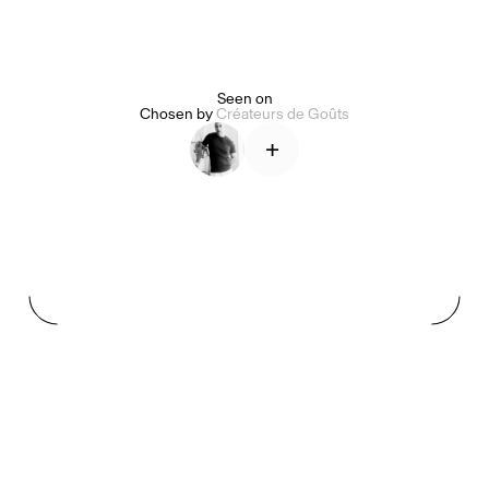
Alice Pilate
Arman Naféei
James Massiah
Seen on
Chosen by
Créateurs de Goûts
+
Voir tout
Paris Starn
Erchen Chang
Briseurs de goûts
Gabrielle Mirkin
Errol & Alex Rita
Dr Natazia Stolberg
Voir tout