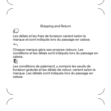
Shipping and Return
Les délais et les frais de livraison varient selon la 
marque et sont indiqués lors du passage en caisse.
Accès complet pour les membres
En
/
Fr
Chaque marque gère ses propres retours. Les 
conditions et les délais sont indiqués lors du passage en 
caisse.
Créateurs de Goûts
Les conditions de paiement, y compris les seuils de 
livraison gratuite et les délais de retour, varient selon la 
marque. Les détails sont indiqués lors du passage en 
caisse.
Mashama Bailey & Johno Morisano
Ryan Gander
Padma Lakshmi