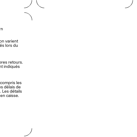
rn
on varient 
s lors du 
es retours. 
nt indiqués 
compris les 
es délais de 
 Les détails 
 en caisse.