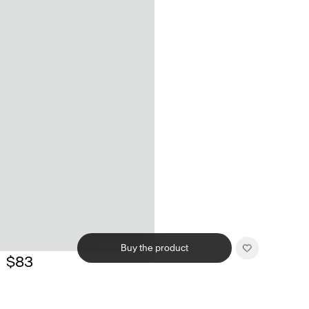
Buy the product
$83