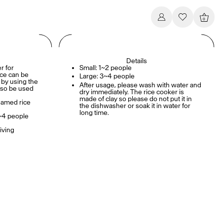
0
Details
r for
Small: 1~2 people
ce can be
Large: 3~4 people
 by using the
After usage, please wash with water and
also be used
dry immediately. The rice cooker is
made of clay so please do not put it in
teamed rice
the dishwasher or soak it in water for
long time.
3~4 people
iving