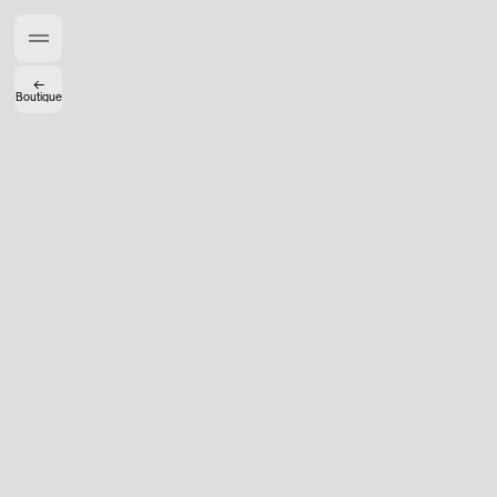
Gabrielle Mirkin
Errol & Alex Rita
Dr Natazia Stolberg
←
Boutique
Voir tout
Daria Stankiewicz
Silas Alder
Boutique
Ryan Gander “Do Not Define, Label or Box (100 Things Twice)” Limited Edition Rolodex
The Venezia Towel
“Do Not Define, Label or Box (100 Things Twice)” Card Set