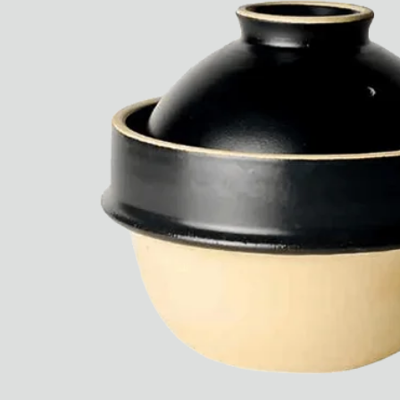
Rest + Digest Tea
Angel Flute Set
Venti Bikini
Tous
Apprendre
Tous
Dr Stolberg's Daily Habits to Support Your Inner Health
Padma's Aunt Bhanu's Dosa Recipe
Guide
Tous
Hotel Il Pellicano
Raffi’s Place
Événements