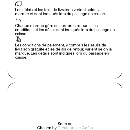
Les délais et les frais de livraison varient selon la 
marque et sont indiqués lors du passage en caisse.
Accès complet pour les membres
En
/
Fr
Chaque marque gère ses propres retours. Les 
conditions et les délais sont indiqués lors du passage en 
caisse.
Créateurs de Goûts
Les conditions de paiement, y compris les seuils de 
livraison gratuite et les délais de retour, varient selon la 
marque. Les détails sont indiqués lors du passage en 
caisse.
Mashama Bailey & Johno Morisano
Ryan Gander
Padma Lakshmi
Alice Pilate
Arman Naféei
James Massiah
Seen on
Chosen by
Créateurs de Goûts