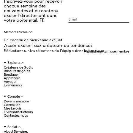
Inscrivez-vous pour recevoir
chaque semaine des
nouveautés et du contenu
exclusif directement dans
Dr Stolberg's Daily Habits to Support Your Inner Health
Padma's Aunt Bhanu's Dosa Recipe
votre boîte mail. FR
Guide
Membres Semaine
Un cadeau de bienvenue exclusif
Tous
Accès exclusif aux créateurs de tendances
Réductions sur les sélections de l’équipe dans la boutique
Rejoindre en tant que membre
Hotel Il Pellicano
Raffi’s Place
Explorer
Événements
Créateurs de Goûts
Briseurs de goûts
Boutique
Apprendre
Voyage
Tous
Événements
Compte
Devenir membre
juil.. 25th
Connexion
Ryan Gander
Mes favoris
Newsletter
Livraisons/Retours
Contactez-nous
Inscrivez-vous pour
recevoir chaque semaine
Social
des nouveautés et du
About
contenu exclusif