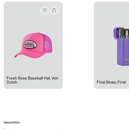
Ryan Gander “Do Not Define, Label or Box (100 Things Twice)” Limited Edition Rolodex
The Venezia Towel
“Do Not Define, Label or Box (100 Things Twice)” Card Set
Rest + Digest Tea
Angel Flute Set
Venti Bikini
Fresh Rose Baseball Hat
,
Von
Dutch
Final Straw
,
Final
Tous
Apprendre
Newsletter
Tous