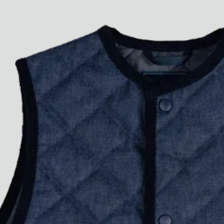
Paris Starn
Erchen Chang
Briseurs de goûts
Gabrielle Mirkin
Errol & Alex Rita
Dr Natazia Stolberg
Voir tout
Daria Stankiewicz
Silas Alder
Boutique