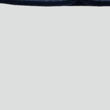
Guide
Tous
Hotel Il Pellicano
Raffi’s Place
Événements
Tous
juil.. 25th
Ryan Gander
Newsletter
Inscrivez-vous pour
recevoir chaque semaine
des nouveautés et du
contenu exclusif
directement dans votre
boîte mail. FR
Membres Semaine