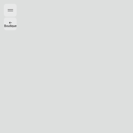
Créateurs de Goûts
←
Boutique
Mashama Bailey & Johno Morisano
Ryan Gander
Padma Lakshmi
Alice Pilate
Arman Naféei
James Massiah
Voir tout