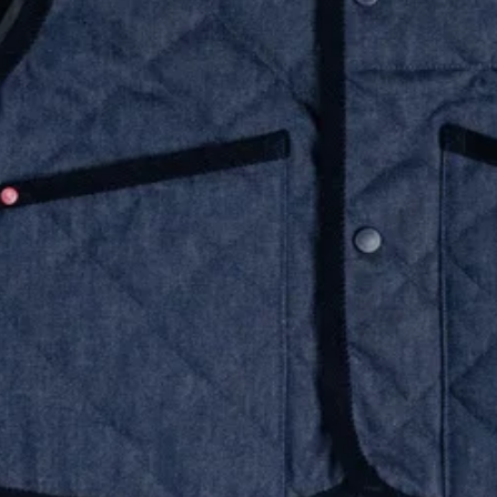
Ryan Gander “Do Not Define, Label or Box (100 Things Twice)” Limited Edition Rolodex
The Venezia Towel
“Do Not Define, Label or Box (100 Things Twice)” Card Set
Rest + Digest Tea
Angel Flute Set
Venti Bikini
Tous
Apprendre
Tous
Dr Stolberg's Daily Habits to Support Your Inner Health
Padma's Aunt Bhanu's Dosa Recipe