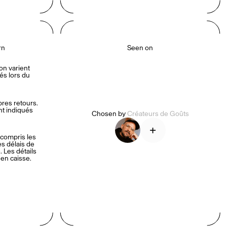
rn
Seen on
on varient 
s lors du 
es retours. 
nt indiqués 
Chosen by
Créateurs de Goûts
+
compris les 
es délais de 
 Les détails 
 en caisse.