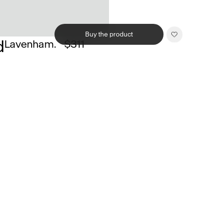
Buy the product
d
Lavenham.
$311
Related products