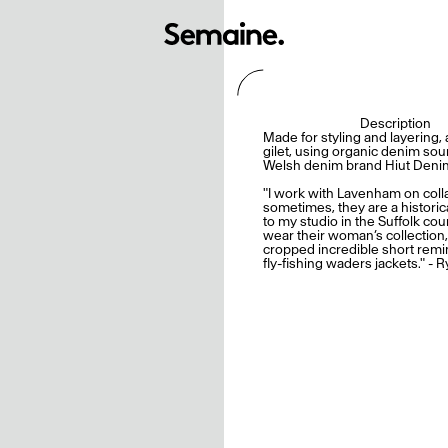
Description
Made for styling and layering,
gilet, using organic denim so
Welsh denim brand Hiut Deni
"I work with Lavenham on coll
sometimes, they are a historic
to my studio in the Suffolk coun
wear their woman’s collection,
cropped incredible short remi
fly-fishing waders jackets." -