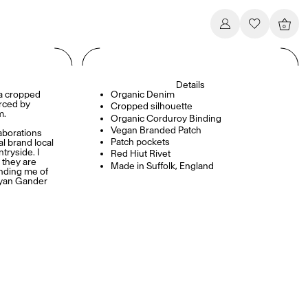
0
Details
 a cropped
Organic Denim
urced by
Cropped silhouette
m.
Organic Corduroy Binding
Vegan Branded Patch
aborations
Patch pockets
al brand local
tryside. I
Red Hiut Rivet
 they are
Made in Suffolk, England
nding me of
 Ryan Gander