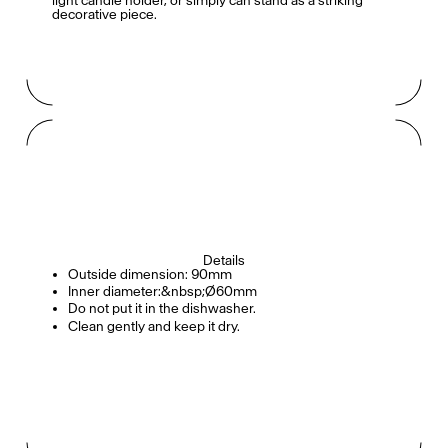
light candle holder, or simply can stand as a striking
decorative piece.
Details
Outside dimension: 90mm
Inner diameter:&nbsp;Ø60mm
Do not put it in the dishwasher.
Clean gently and keep it dry.