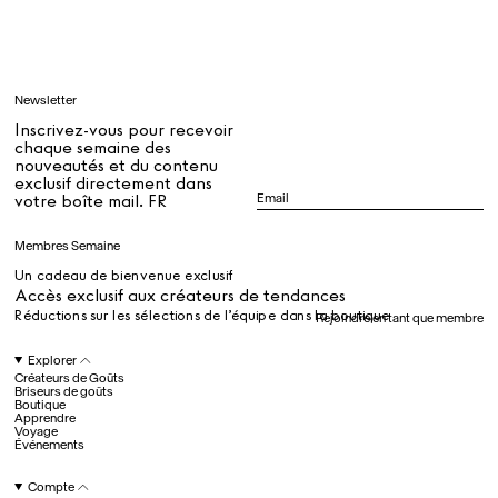
Apprendre
Newsletter
Tous
Inscrivez-vous pour recevoir
chaque semaine des
nouveautés et du contenu
exclusif directement dans
Dr Stolberg's Daily Habits to Support Your Inner Health
Padma's Aunt Bhanu's Dosa Recipe
votre boîte mail. FR
Guide
Membres Semaine
Un cadeau de bienvenue exclusif
Tous
Accès exclusif aux créateurs de tendances
Réductions sur les sélections de l’équipe dans la boutique
Rejoindre en tant que membre
Hotel Il Pellicano
Raffi’s Place
Explorer
Événements
Créateurs de Goûts
Briseurs de goûts
Boutique
Apprendre
Voyage
Tous
Événements
Compte