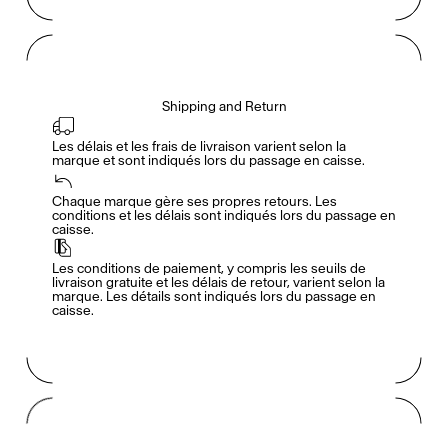
Shipping and Return
Les délais et les frais de livraison varient selon la 
marque et sont indiqués lors du passage en caisse.
Accès complet pour les membres
En
/
Fr
Chaque marque gère ses propres retours. Les 
conditions et les délais sont indiqués lors du passage en 
caisse.
Créateurs de Goûts
Les conditions de paiement, y compris les seuils de 
livraison gratuite et les délais de retour, varient selon la 
marque. Les détails sont indiqués lors du passage en 
caisse.
Mashama Bailey & Johno Morisano
Ryan Gander
Padma Lakshmi