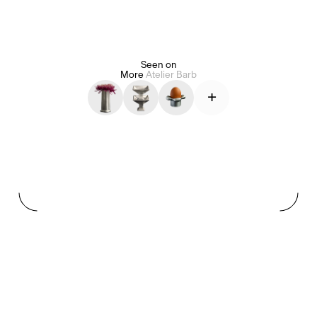
Alice Pilate
Arman Naféei
James Massiah
Seen on
More
Atelier Barb
+
Voir tout
Paris Starn
Erchen Chang
Briseurs de goûts
Gabrielle Mirkin
Errol & Alex Rita
Dr Natazia Stolberg
Voir tout