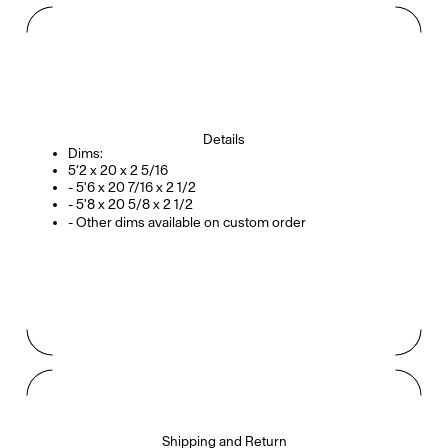
Details
Dims:
5’2 x 20 x 2 5/16
- 5'6 x 20 7/16 x 2 1/2
- 5'8 x 20 5/8 x 2 1/2
- Other dims available on custom order
Shipping and Return