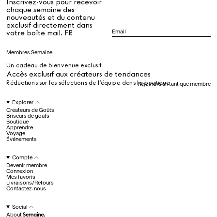
Inscrivez-vous pour recevoir
chaque semaine des
nouveautés et du contenu
exclusif directement dans
Dr Stolberg's Daily Habits to Support Your Inner Health
Padma's Aunt Bhanu's Dosa Recipe
votre boîte mail. FR
Guide
Membres Semaine
Un cadeau de bienvenue exclusif
Tous
Accès exclusif aux créateurs de tendances
Réductions sur les sélections de l’équipe dans la boutique
Rejoindre en tant que membre
Hotel Il Pellicano
Raffi’s Place
Explorer
Événements
Créateurs de Goûts
Briseurs de goûts
Boutique
Apprendre
Voyage
Tous
Événements
Compte
Devenir membre
juil.. 25th
Connexion
Ryan Gander
Mes favoris
Newsletter
Livraisons/Retours
Contactez-nous
Inscrivez-vous pour
recevoir chaque semaine
Social
des nouveautés et du
About
contenu exclusif