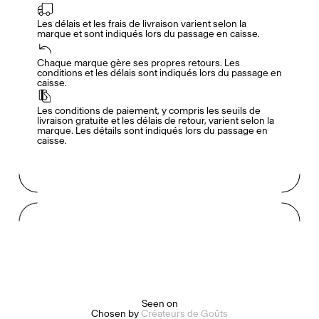
Les délais et les frais de livraison varient selon la 
marque et sont indiqués lors du passage en caisse.
Accès complet pour les membres
En
/
Fr
Chaque marque gère ses propres retours. Les 
conditions et les délais sont indiqués lors du passage en 
caisse.
Créateurs de Goûts
Les conditions de paiement, y compris les seuils de 
livraison gratuite et les délais de retour, varient selon la 
marque. Les détails sont indiqués lors du passage en 
caisse.
Mashama Bailey & Johno Morisano
Ryan Gander
Padma Lakshmi
Alice Pilate
Arman Naféei
James Massiah
Seen on
Chosen by
Créateurs de Goûts