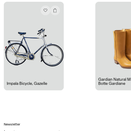
Ryan Gander “Do Not Define, Label or Box (100 Things Twice)” Limited Edition Rolodex
The Venezia Towel
“Do Not Define, Label or Box (100 Things Twice)” Card Set
Rest + Digest Tea
Angel Flute Set
Venti Bikini
Gardian Natural M
Impala Bicycle
,
Gazelle
Botte Gardiane
Tous
Apprendre
Newsletter
Tous