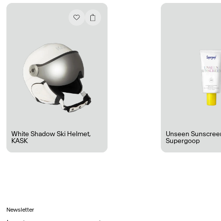
Ryan Gander “Do Not Define, Label or Box (100 Things Twice)” Limited Edition Rolodex
The Venezia Towel
“Do Not Define, Label or Box (100 Things Twice)” Card Set
Rest + Digest Tea
Angel Flute Set
Venti Bikini
White Shadow Ski Helmet
,
Unseen Sunscree
KASK
Supergoop
Tous
Apprendre
Newsletter
Tous