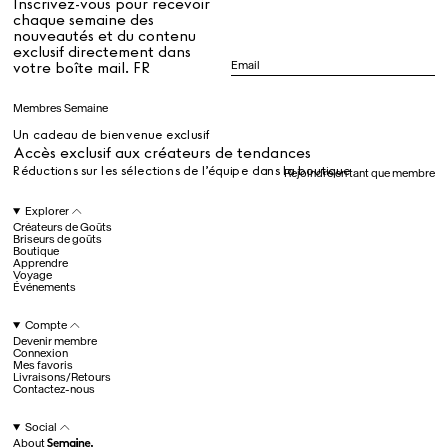
Inscrivez-vous pour recevoir
chaque semaine des
nouveautés et du contenu
exclusif directement dans
Dr Stolberg's Daily Habits to Support Your Inner Health
Padma's Aunt Bhanu's Dosa Recipe
votre boîte mail. FR
Guide
Membres Semaine
Un cadeau de bienvenue exclusif
Tous
Accès exclusif aux créateurs de tendances
Réductions sur les sélections de l’équipe dans la boutique
Rejoindre en tant que membre
Hotel Il Pellicano
Raffi’s Place
Explorer
Événements
Créateurs de Goûts
Briseurs de goûts
Boutique
Apprendre
Voyage
Tous
Événements
Compte
Devenir membre
juil.. 25th
Connexion
Ryan Gander
Mes favoris
Newsletter
Livraisons/Retours
Contactez-nous
Inscrivez-vous pour
recevoir chaque semaine
Social
des nouveautés et du
About
contenu exclusif