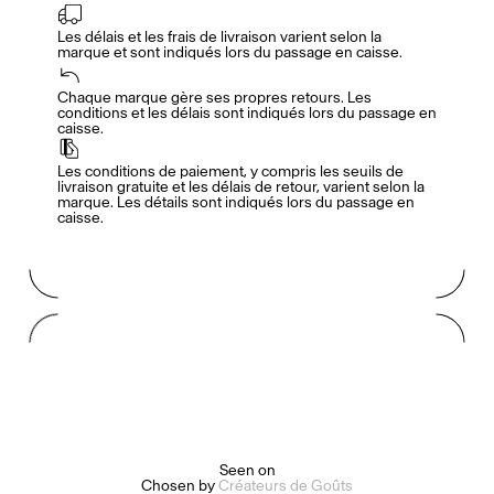
Les délais et les frais de livraison varient selon la 
marque et sont indiqués lors du passage en caisse.
Accès complet pour les membres
En
/
Fr
Chaque marque gère ses propres retours. Les 
conditions et les délais sont indiqués lors du passage en 
caisse.
Créateurs de Goûts
Les conditions de paiement, y compris les seuils de 
livraison gratuite et les délais de retour, varient selon la 
marque. Les détails sont indiqués lors du passage en 
caisse.
Mashama Bailey & Johno Morisano
Ryan Gander
Padma Lakshmi
Alice Pilate
Arman Naféei
James Massiah
Seen on
Chosen by
Créateurs de Goûts