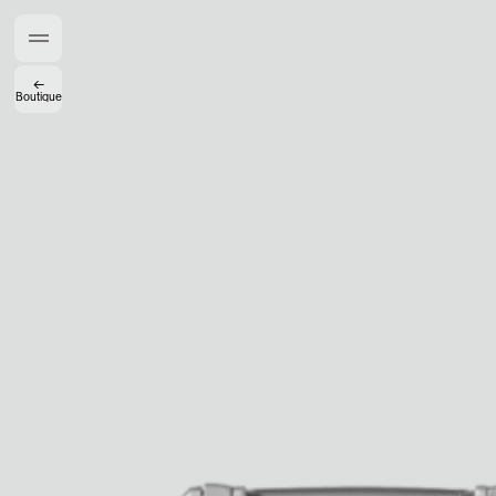
Créateurs de Goûts
←
Boutique
Mashama Bailey & Johno Morisano
Ryan Gander
Padma Lakshmi
Alice Pilate
Arman Naféei
James Massiah
Voir tout