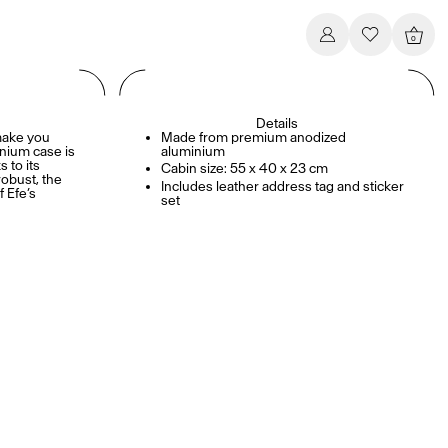
0
Details
 make you
Made from premium anodized
inium case is
aluminium
 to its
Cabin size: 55 x 40 x 23 cm
robust, the
Includes leather address tag and sticker
f Efe’s
set