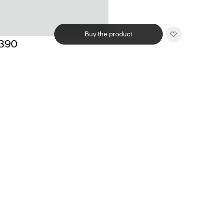
Buy the product
,390
Related products