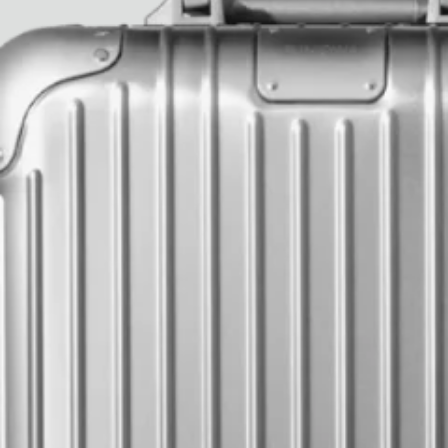
Paris Starn
Erchen Chang
Briseurs de goûts
Gabrielle Mirkin
Errol & Alex Rita
Dr Natazia Stolberg
Voir tout
Daria Stankiewicz
Silas Alder
Boutique