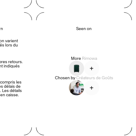
rn
Seen on
on varient 
s lors du 
More
Rimowa
es retours. 
nt indiqués 
+
Chosen by
Créateurs de Goûts
compris les 
+
es délais de 
 Les détails 
 en caisse.