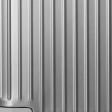
Ryan Gander “Do Not Define, Label or Box (100 Things Twice)” Limited Edition Rolodex
The Venezia Towel
“Do Not Define, Label or Box (100 Things Twice)” Card Set
Rest + Digest Tea
Angel Flute Set
Venti Bikini
Tous
Apprendre
Tous
Dr Stolberg's Daily Habits to Support Your Inner Health
Padma's Aunt Bhanu's Dosa Recipe