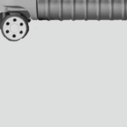
Guide
Tous
Hotel Il Pellicano
Raffi’s Place
Événements
Tous
juil.. 25th
Ryan Gander
Newsletter
Inscrivez-vous pour
recevoir chaque semaine
des nouveautés et du
contenu exclusif
directement dans votre
boîte mail. FR
Membres Semaine