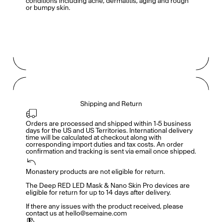
conditions including acne, dermatitis, aging and rough
or bumpy skin.
Shipping and Return
Orders are processed and shipped within 1-5 business 
days for the US and US Territories. International delivery 
time will be calculated at checkout along with 
corresponding import duties and tax costs. An order 
confirmation and tracking is sent via email once shipped.
Monastery products are not eligible for return. 

Accès complet pour les membres
En
/
Fr
The Deep RED LED Mask & Nano Skin Pro devices are 
eligible for return for up to 14 days after delivery. 

If there any issues with the product received, please 
contact us at hello@semaine.com
Créateurs de Goûts