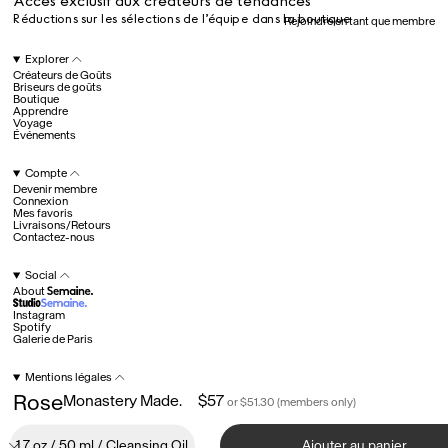
Accès exclusif aux créateurs de tendances
Réductions sur les sélections de l’équipe dans la boutique
Rejoindre en tant que membre
Hotel Il Pellicano
Raffi’s Place
Explorer
Événements
Créateurs de Goûts
Briseurs de goûts
Boutique
Apprendre
Voyage
Tous
Événements
Compte
Devenir membre
juil.. 25th
Connexion
Ryan Gander
Mes favoris
Newsletter
Livraisons/Retours
Contactez-nous
Inscrivez-vous pour
recevoir chaque semaine
Social
des nouveautés et du
About
contenu exclusif
directement dans votre
Instagram
boîte mail. FR
Spotify
Galerie de Paris
Membres Semaine
Fav
Un cadeau de bienvenue exclusif
Mentions légales
Accès exclusif aux créateurs de tendances
Conditions d’utilisation
Rose
Monastery Made.
$57
or $51.30 (members only)
Réductions sur les sélections de l’équipe dans la boutique
Confidentialité
Devenir membre
©
2026
Semaine
FAQ
Explorer
©
2026
Semaine
Crédits
Compte
Social
Ajouter au panier