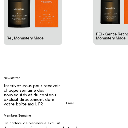
Rest + Digest Tea
Angel Flute Set
Venti Bikini
REI - Gentle Reti
Rei
,
Monastery Made
Monastery Made
Tous
Apprendre
Newsletter
Tous
Inscrivez-vous pour recevoir
chaque semaine des
nouveautés et du contenu
exclusif directement dans
Dr Stolberg's Daily Habits to Support Your Inner Health
Padma's Aunt Bhanu's Dosa Recipe
votre boîte mail. FR
Guide
Membres Semaine
Un cadeau de bienvenue exclusif
Tous