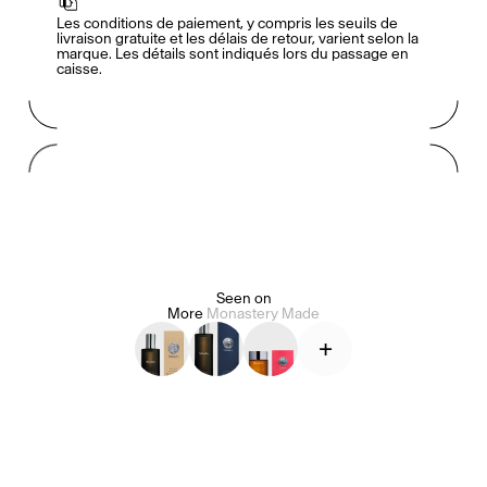
Les conditions de paiement, y compris les seuils de 
livraison gratuite et les délais de retour, varient selon la 
marque. Les détails sont indiqués lors du passage en 
caisse.
Mashama Bailey & Johno Morisano
Ryan Gander
Padma Lakshmi
Alice Pilate
Arman Naféei
James Massiah
Seen on
More
Monastery Made
+
Voir tout
Paris Starn
Erchen Chang
Briseurs de goûts