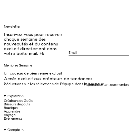
Apprendre
Newsletter
Tous
Inscrivez-vous pour recevoir
chaque semaine des
nouveautés et du contenu
exclusif directement dans
Dr Stolberg's Daily Habits to Support Your Inner Health
Padma's Aunt Bhanu's Dosa Recipe
votre boîte mail. FR
Guide
Membres Semaine
Un cadeau de bienvenue exclusif
Tous
Accès exclusif aux créateurs de tendances
Réductions sur les sélections de l’équipe dans la boutique
Rejoindre en tant que membre
Hotel Il Pellicano
Raffi’s Place
Explorer
Événements
Créateurs de Goûts
Briseurs de goûts
Boutique
Apprendre
Voyage
Tous
Événements
Compte