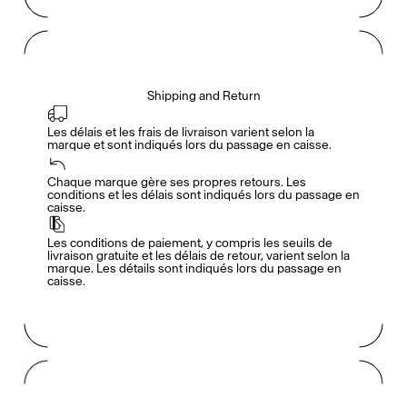
Shipping and Return
Les délais et les frais de livraison varient selon la 
marque et sont indiqués lors du passage en caisse.
Accès complet pour les membres
En
/
Fr
Chaque marque gère ses propres retours. Les 
conditions et les délais sont indiqués lors du passage en 
caisse.
Créateurs de Goûts
Les conditions de paiement, y compris les seuils de 
livraison gratuite et les délais de retour, varient selon la 
marque. Les détails sont indiqués lors du passage en 
caisse.
Mashama Bailey & Johno Morisano
Ryan Gander
Padma Lakshmi