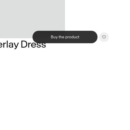
Buy the product
erlay Dress
Related products