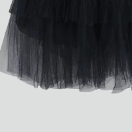
Dr Stolberg's Daily Habits to Support Your Inner Health
Padma's Aunt Bhanu's Dosa Recipe
Guide
Tous
Hotel Il Pellicano
Raffi’s Place
Événements
Tous
juil.. 25th
Ryan Gander
Newsletter
Inscrivez-vous pour
recevoir chaque semaine
des nouveautés et du
contenu exclusif