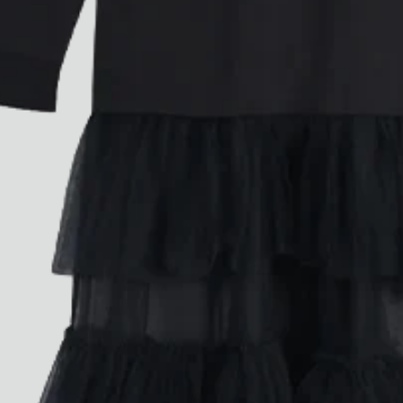
Ryan Gander “Do Not Define, Label or Box (100 Things Twice)” Limited Edition Rolodex
The Venezia Towel
“Do Not Define, Label or Box (100 Things Twice)” Card Set
Rest + Digest Tea
Angel Flute Set
Venti Bikini
Tous
Apprendre
Tous