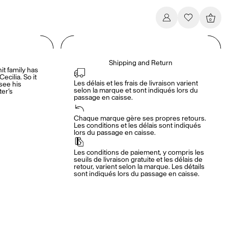
0
Shipping and Return
nit family has
ecilia. So it
Les délais et les frais de livraison varient 
see his
selon la marque et sont indiqués lors du 
ter’s
passage en caisse.
Chaque marque gère ses propres retours. 
Les conditions et les délais sont indiqués 
lors du passage en caisse.
Les conditions de paiement, y compris les 
seuils de livraison gratuite et les délais de 
retour, varient selon la marque. Les détails 
sont indiqués lors du passage en caisse.