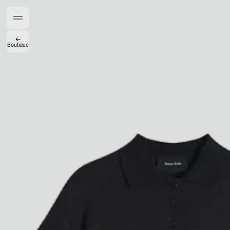
Accès complet pour les membres
En
/
Fr
←
Boutique
Créateurs de Goûts
Mashama Bailey & Johno Morisano
Ryan Gander
Padma Lakshmi
Alice Pilate
Arman Naféei
James Massiah