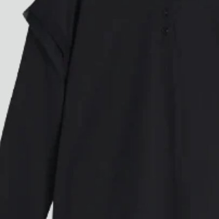
Voir tout
Paris Starn
Erchen Chang
Briseurs de goûts
Gabrielle Mirkin
Errol & Alex Rita
Dr Natazia Stolberg
Voir tout
Daria Stankiewicz
Silas Alder
Boutique