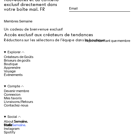
exclusif directement dans
Dr Stolberg's Daily Habits to Support Your Inner Health
Padma's Aunt Bhanu's Dosa Recipe
votre boîte mail. FR
Guide
Membres Semaine
Un cadeau de bienvenue exclusif
Tous
Accès exclusif aux créateurs de tendances
Réductions sur les sélections de l’équipe dans la boutique
Rejoindre en tant que membre
Hotel Il Pellicano
Raffi’s Place
Explorer
Événements
Créateurs de Goûts
Briseurs de goûts
Boutique
Apprendre
Voyage
Tous
Événements
Compte
Devenir membre
juil.. 25th
Connexion
Ryan Gander
Mes favoris
Newsletter
Livraisons/Retours
Contactez-nous
Inscrivez-vous pour
recevoir chaque semaine
Social
des nouveautés et du
About
contenu exclusif
directement dans votre
Instagram
boîte mail. FR
Spotify