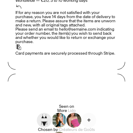
Worldwide — €20, 3 to 10 working days
Accès complet pour les membres
En
/
Fr
If for any reason you are not satisfied with your 
purchase, you have 14 days from the date of delivery to 
make a return. Please assure that the items are unworn 
and new, with all original tags attached. 

Please send an email to hello@semaine.com indicating 
Créateurs de Goûts
your order number, the item(s) you wish to send back 
and whether you would like to return or exchange your 
purchase.
Card payments are securely processed through Stripe.
Mashama Bailey & Johno Morisano
Ryan Gander
Padma Lakshmi
Seen on
More
Lido
Alice Pilate
Arman Naféei
James Massiah
+
Chosen by
Créateurs de Goûts