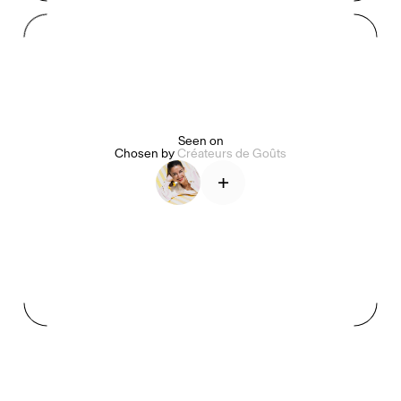
Mashama Bailey & Johno Morisano
Ryan Gander
Padma Lakshmi
Alice Pilate
Arman Naféei
James Massiah
Seen on
Chosen by
Créateurs de Goûts
+
Voir tout
Paris Starn
Erchen Chang
Briseurs de goûts
Gabrielle Mirkin
Errol & Alex Rita
Dr Natazia Stolberg