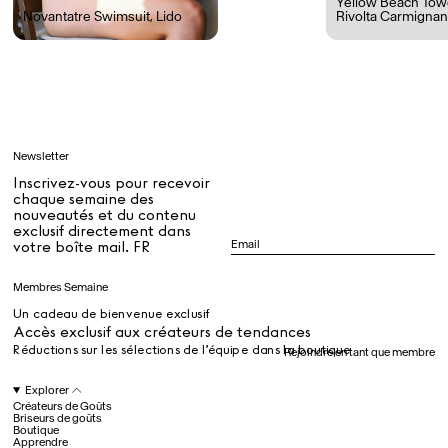
Yellow Beach Tow
Novantatre Swimsuit
,
Lido
Rivolta Carmignan
Tous
Apprendre
Newsletter
Tous
Inscrivez-vous pour recevoir
chaque semaine des
nouveautés et du contenu
exclusif directement dans
Dr Stolberg's Daily Habits to Support Your Inner Health
Padma's Aunt Bhanu's Dosa Recipe
votre boîte mail. FR
Guide
Membres Semaine
Un cadeau de bienvenue exclusif
Tous
Accès exclusif aux créateurs de tendances
Réductions sur les sélections de l’équipe dans la boutique
Rejoindre en tant que membre
Hotel Il Pellicano
Raffi’s Place
Explorer
Événements
Créateurs de Goûts
Briseurs de goûts
Boutique
Apprendre