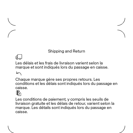
Shipping and Return
Les délais et les frais de livraison varient selon la 
marque et sont indiqués lors du passage en caisse.
Accès complet pour les membres
En
/
Fr
Chaque marque gère ses propres retours. Les 
conditions et les délais sont indiqués lors du passage en 
caisse.
Créateurs de Goûts
Les conditions de paiement, y compris les seuils de 
livraison gratuite et les délais de retour, varient selon la 
marque. Les détails sont indiqués lors du passage en 
caisse.