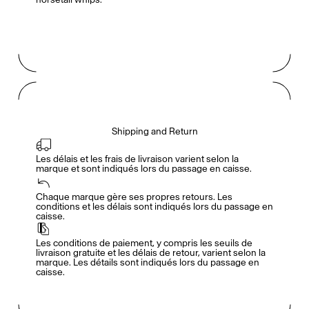
Shipping and Return
Les délais et les frais de livraison varient selon la 
marque et sont indiqués lors du passage en caisse.
Accès complet pour les membres
En
/
Fr
Chaque marque gère ses propres retours. Les 
conditions et les délais sont indiqués lors du passage en 
caisse.
Créateurs de Goûts
Les conditions de paiement, y compris les seuils de 
livraison gratuite et les délais de retour, varient selon la 
marque. Les détails sont indiqués lors du passage en 
caisse.