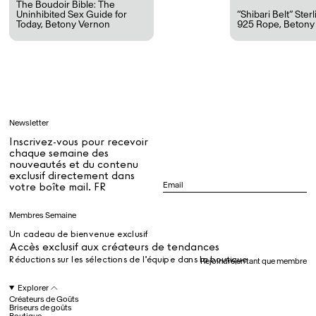
The Boudoir Bible: The
Uninhibited Sex Guide for
“Shibari Belt” Sterl
Today
,
Betony Vernon
925 Rope
,
Betony
Tous
Apprendre
Newsletter
Tous
Inscrivez-vous pour recevoir
chaque semaine des
nouveautés et du contenu
exclusif directement dans
Dr Stolberg's Daily Habits to Support Your Inner Health
Padma's Aunt Bhanu's Dosa Recipe
votre boîte mail. FR
Guide
Membres Semaine
Un cadeau de bienvenue exclusif
Tous
Accès exclusif aux créateurs de tendances
Réductions sur les sélections de l’équipe dans la boutique
Rejoindre en tant que membre
Hotel Il Pellicano
Raffi’s Place
Explorer
Événements
Créateurs de Goûts
Briseurs de goûts
Boutique