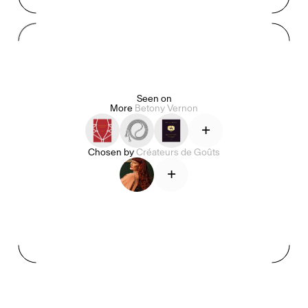
Mashama Bailey & Johno Morisano
Ryan Gander
Padma Lakshmi
Seen on
More
Betony Vernon
Alice Pilate
Arman Naféei
James Massiah
+
Chosen by
Créateurs de Goûts
Voir tout
+
Paris Starn
Erchen Chang
Briseurs de goûts
Gabrielle Mirkin
Errol & Alex Rita
Dr Natazia Stolberg