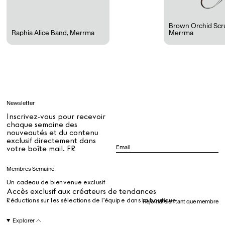
Rest + Digest Tea
Angel Flute Set
Venti Bikini
Brown Orchid Scr
Raphia Alice Band
,
Merrma
Merrma
Tous
Apprendre
Newsletter
Tous
Inscrivez-vous pour recevoir
chaque semaine des
nouveautés et du contenu
exclusif directement dans
Dr Stolberg's Daily Habits to Support Your Inner Health
Padma's Aunt Bhanu's Dosa Recipe
votre boîte mail. FR
Guide
Membres Semaine
Un cadeau de bienvenue exclusif
Tous
Accès exclusif aux créateurs de tendances
Réductions sur les sélections de l’équipe dans la boutique
Rejoindre en tant que membre
Hotel Il Pellicano
Raffi’s Place
Explorer
Événements