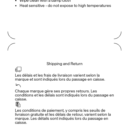
Wipe clean with a damp cloth
Heat sensitive - do not expose to high temperatures
Shipping and Return
Les délais et les frais de livraison varient selon la 
marque et sont indiqués lors du passage en caisse.
Accès complet pour les membres
En
/
Fr
Chaque marque gère ses propres retours. Les 
conditions et les délais sont indiqués lors du passage en 
caisse.
Créateurs de Goûts
Les conditions de paiement, y compris les seuils de 
livraison gratuite et les délais de retour, varient selon la 
marque. Les détails sont indiqués lors du passage en 
caisse.