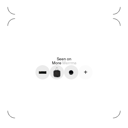
Mashama Bailey & Johno Morisano
Ryan Gander
Padma Lakshmi
Alice Pilate
Arman Naféei
James Massiah
Seen on
More
Merrma
+
Voir tout
Paris Starn
Erchen Chang
Briseurs de goûts