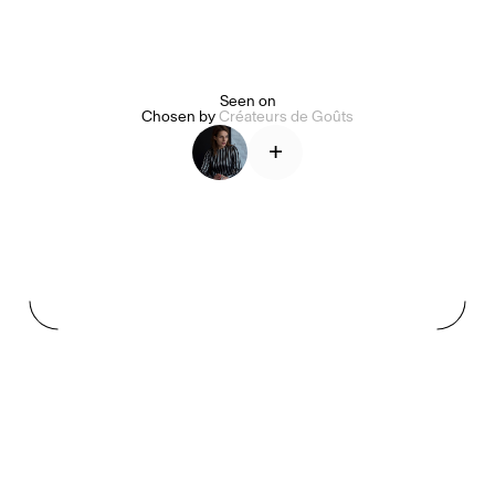
Alice Pilate
Arman Naféei
James Massiah
Seen on
Chosen by
Créateurs de Goûts
+
Voir tout
Paris Starn
Erchen Chang
Briseurs de goûts
Gabrielle Mirkin
Errol & Alex Rita
Dr Natazia Stolberg
Voir tout