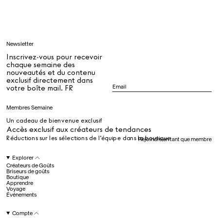
Apprendre
Newsletter
Tous
Inscrivez-vous pour recevoir
chaque semaine des
nouveautés et du contenu
exclusif directement dans
Dr Stolberg's Daily Habits to Support Your Inner Health
Padma's Aunt Bhanu's Dosa Recipe
votre boîte mail. FR
Guide
Membres Semaine
Un cadeau de bienvenue exclusif
Tous
Accès exclusif aux créateurs de tendances
Réductions sur les sélections de l’équipe dans la boutique
Rejoindre en tant que membre
Hotel Il Pellicano
Raffi’s Place
Explorer
Événements
Créateurs de Goûts
Briseurs de goûts
Boutique
Apprendre
Voyage
Tous
Événements
Compte