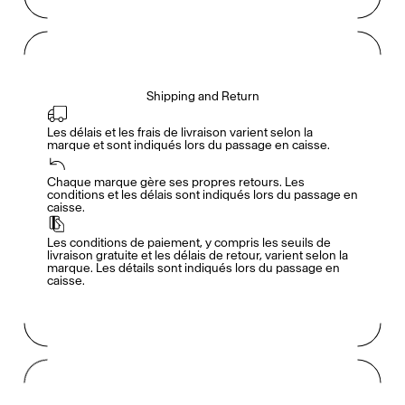
Shipping and Return
Les délais et les frais de livraison varient selon la 
marque et sont indiqués lors du passage en caisse.
Accès complet pour les membres
En
/
Fr
Chaque marque gère ses propres retours. Les 
conditions et les délais sont indiqués lors du passage en 
caisse.
Créateurs de Goûts
Les conditions de paiement, y compris les seuils de 
livraison gratuite et les délais de retour, varient selon la 
marque. Les détails sont indiqués lors du passage en 
caisse.
Mashama Bailey & Johno Morisano
Ryan Gander
Padma Lakshmi