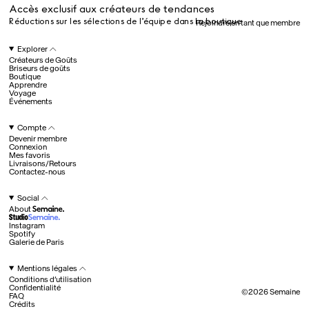
Accès exclusif aux créateurs de tendances
Réductions sur les sélections de l’équipe dans la boutique
Rejoindre en tant que membre
Hotel Il Pellicano
Raffi’s Place
Explorer
Événements
Créateurs de Goûts
Briseurs de goûts
Boutique
Apprendre
Voyage
Tous
Événements
Compte
Devenir membre
juil.. 25th
Connexion
Ryan Gander
Mes favoris
Newsletter
Livraisons/Retours
Contactez-nous
Inscrivez-vous pour
recevoir chaque semaine
Social
des nouveautés et du
About
contenu exclusif
directement dans votre
Instagram
boîte mail. FR
Spotify
Galerie de Paris
Membres Semaine
Fav
Un cadeau de bienvenue exclusif
Mentions légales
Accès exclusif aux créateurs de tendances
Conditions d’utilisation
Réductions sur les sélections de l’équipe dans la boutique
Confidentialité
Devenir membre
©
2026
Semaine
FAQ
Explorer
©
2026
Semaine
Crédits
Compte