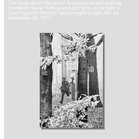
Créateurs de Goûts
This book shows the iconic American smooth-talking
rhymester-boxer before and during his prize fight in
Zurich against German heavyweight Jurgen Blin on
December 26, 1971.
Mashama Bailey & Johno Morisano
Ryan Gander
Padma Lakshmi
Alice Pilate
Arman Naféei
James Massiah
Voir tout
Paris Starn
Erchen Chang
Briseurs de goûts