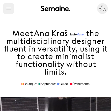
Meet
Ana Kraš
the
Taste
Maker
multidisciplinary designer
fluent in versatility, using it
to create minimalist
functionality without
limits.
Boutique
Apprendre
Guide
Événements
8
0
1
0