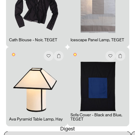
Cath Blouse - Noir
,
TEGET
Icescape Panel Lamp
,
TEGET
Accès complet pour les membres
En
/
Fr
Sofa Cover - Black and Blue
,
Ava Pyramid Table Lamp
,
Hay
TEGET
Digest