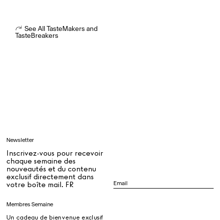
See All TasteMakers and
TasteBreakers
Rest + Digest Tea
Angel Flute Set
Venti Bikini
Tous
Apprendre
Newsletter
Tous
Inscrivez-vous pour recevoir
chaque semaine des
nouveautés et du contenu
exclusif directement dans
Dr Stolberg's Daily Habits to Support Your Inner Health
Padma's Aunt Bhanu's Dosa Recipe
votre boîte mail. FR
Guide
Membres Semaine
Un cadeau de bienvenue exclusif
Tous