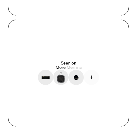
Mashama Bailey & Johno Morisano
Ryan Gander
Padma Lakshmi
Alice Pilate
Arman Naféei
James Massiah
Seen on
More
Merrma
+
Voir tout
Paris Starn
Erchen Chang
Briseurs de goûts