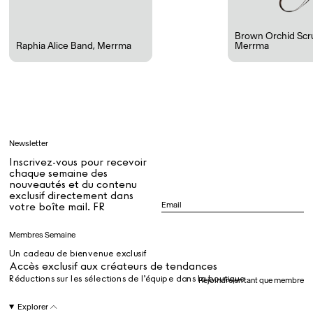
Rest + Digest Tea
Angel Flute Set
Venti Bikini
Brown Orchid Scr
Raphia Alice Band
,
Merrma
Merrma
Tous
Apprendre
Newsletter
Tous
Inscrivez-vous pour recevoir
chaque semaine des
nouveautés et du contenu
exclusif directement dans
Dr Stolberg's Daily Habits to Support Your Inner Health
Padma's Aunt Bhanu's Dosa Recipe
votre boîte mail. FR
Guide
Membres Semaine
Un cadeau de bienvenue exclusif
Tous
Accès exclusif aux créateurs de tendances
Réductions sur les sélections de l’équipe dans la boutique
Rejoindre en tant que membre
Hotel Il Pellicano
Raffi’s Place
Explorer
Événements