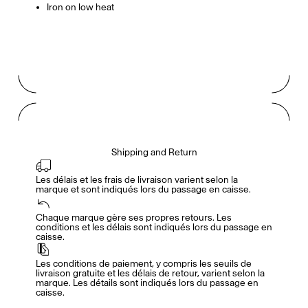
Iron on low heat
Shipping and Return
Les délais et les frais de livraison varient selon la 
marque et sont indiqués lors du passage en caisse.
Accès complet pour les membres
En
/
Fr
Chaque marque gère ses propres retours. Les 
conditions et les délais sont indiqués lors du passage en 
caisse.
Créateurs de Goûts
Les conditions de paiement, y compris les seuils de 
livraison gratuite et les délais de retour, varient selon la 
marque. Les détails sont indiqués lors du passage en 
caisse.