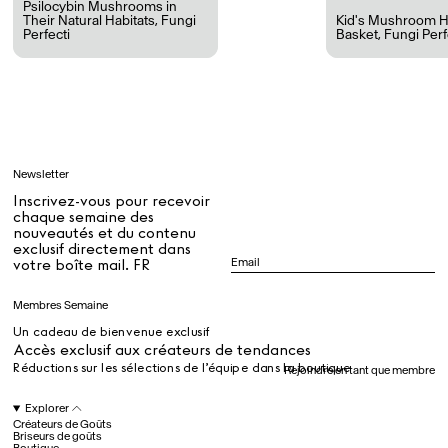
Psilocybin Mushrooms in
Their Natural Habitats
,
Fungi
Kid's Mushroom H
Perfecti
Basket
,
Fungi Perf
Tous
Apprendre
Newsletter
Tous
Inscrivez-vous pour recevoir
chaque semaine des
nouveautés et du contenu
exclusif directement dans
Dr Stolberg's Daily Habits to Support Your Inner Health
Padma's Aunt Bhanu's Dosa Recipe
votre boîte mail. FR
Guide
Membres Semaine
Un cadeau de bienvenue exclusif
Tous
Accès exclusif aux créateurs de tendances
Réductions sur les sélections de l’équipe dans la boutique
Rejoindre en tant que membre
Hotel Il Pellicano
Raffi’s Place
Explorer
Événements
Créateurs de Goûts
Briseurs de goûts