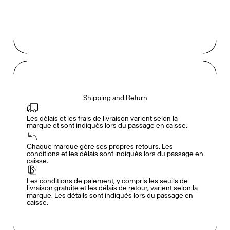
Shipping and Return
Les délais et les frais de livraison varient selon la 
marque et sont indiqués lors du passage en caisse.
Accès complet pour les membres
En
/
Fr
Chaque marque gère ses propres retours. Les 
conditions et les délais sont indiqués lors du passage en 
caisse.
Créateurs de Goûts
Les conditions de paiement, y compris les seuils de 
livraison gratuite et les délais de retour, varient selon la 
marque. Les détails sont indiqués lors du passage en 
caisse.