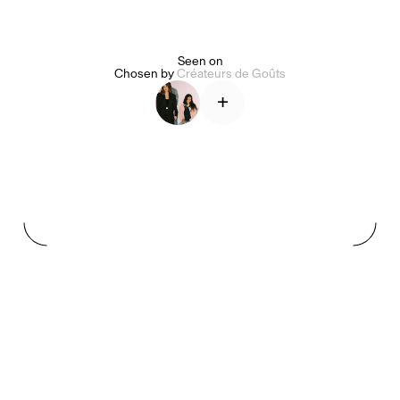
Alice Pilate
Arman Naféei
James Massiah
Seen on
Chosen by
Créateurs de Goûts
+
Voir tout
Paris Starn
Erchen Chang
Briseurs de goûts
Gabrielle Mirkin
Errol & Alex Rita
Dr Natazia Stolberg
Voir tout