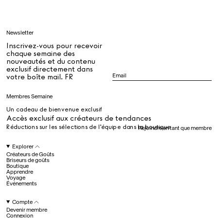
Apprendre
Newsletter
Tous
Inscrivez-vous pour recevoir
chaque semaine des
nouveautés et du contenu
exclusif directement dans
Dr Stolberg's Daily Habits to Support Your Inner Health
Padma's Aunt Bhanu's Dosa Recipe
votre boîte mail. FR
Guide
Membres Semaine
Un cadeau de bienvenue exclusif
Tous
Accès exclusif aux créateurs de tendances
Réductions sur les sélections de l’équipe dans la boutique
Rejoindre en tant que membre
Hotel Il Pellicano
Raffi’s Place
Explorer
Événements
Créateurs de Goûts
Briseurs de goûts
Boutique
Apprendre
Voyage
Tous
Événements
Compte
Devenir membre
juil.. 25th
Connexion