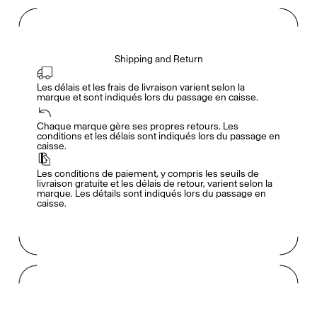
Shipping and Return
Les délais et les frais de livraison varient selon la 
marque et sont indiqués lors du passage en caisse.
Accès complet pour les membres
En
/
Fr
Chaque marque gère ses propres retours. Les 
conditions et les délais sont indiqués lors du passage en 
caisse.
Créateurs de Goûts
Les conditions de paiement, y compris les seuils de 
livraison gratuite et les délais de retour, varient selon la 
marque. Les détails sont indiqués lors du passage en 
caisse.
Mashama Bailey & Johno Morisano
Ryan Gander
Padma Lakshmi