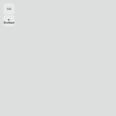
Créateurs de Goûts
←
Boutique
Mashama Bailey & Johno Morisano
Ryan Gander
Padma Lakshmi
Alice Pilate
Arman Naféei
James Massiah
Voir tout