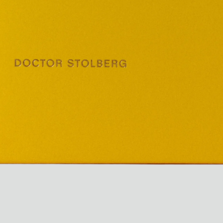
Ryan Gander “Do Not Define, Label or Box (100 Things Twice)” Limited Edition Rolodex
The Venezia Towel
“Do Not Define, Label or Box (100 Things Twice)” Card Set
Rest + Digest Tea
Angel Flute Set
Venti Bikini
Tous
Apprendre
Tous
Dr Stolberg's Daily Habits to Support Your Inner Health
Padma's Aunt Bhanu's Dosa Recipe