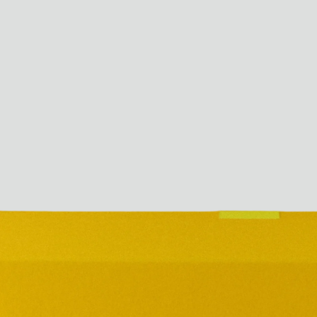
Paris Starn
Erchen Chang
Briseurs de goûts
Gabrielle Mirkin
Errol & Alex Rita
Dr Natazia Stolberg
Voir tout
Daria Stankiewicz
Silas Alder
Boutique