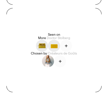
Mashama Bailey & Johno Morisano
Ryan Gander
Padma Lakshmi
Seen on
More
Doctor Stolberg
Alice Pilate
Arman Naféei
James Massiah
+
Chosen by
Créateurs de Goûts
Voir tout
+
Paris Starn
Erchen Chang
Briseurs de goûts
Gabrielle Mirkin
Errol & Alex Rita
Dr Natazia Stolberg