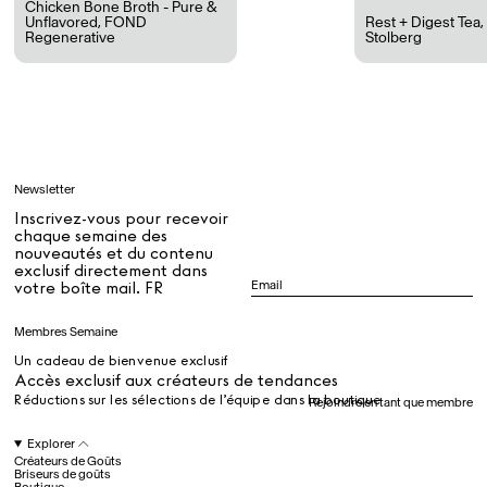
Chicken Bone Broth - Pure &
Unflavored
,
FOND
Rest + Digest Tea
Regenerative
Stolberg
Tous
Apprendre
Newsletter
Tous
Inscrivez-vous pour recevoir
chaque semaine des
nouveautés et du contenu
exclusif directement dans
Dr Stolberg's Daily Habits to Support Your Inner Health
Padma's Aunt Bhanu's Dosa Recipe
votre boîte mail. FR
Guide
Membres Semaine
Un cadeau de bienvenue exclusif
Tous
Accès exclusif aux créateurs de tendances
Réductions sur les sélections de l’équipe dans la boutique
Rejoindre en tant que membre
Hotel Il Pellicano
Raffi’s Place
Explorer
Événements
Créateurs de Goûts
Briseurs de goûts
Boutique