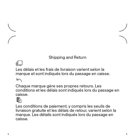
Shipping and Return
Les délais et les frais de livraison varient selon la 
marque et sont indiqués lors du passage en caisse.
Accès complet pour les membres
En
/
Fr
Chaque marque gère ses propres retours. Les 
conditions et les délais sont indiqués lors du passage en 
caisse.
Créateurs de Goûts
Les conditions de paiement, y compris les seuils de 
livraison gratuite et les délais de retour, varient selon la 
marque. Les détails sont indiqués lors du passage en 
caisse.