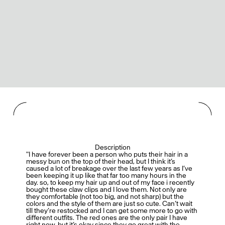
Description
"I have forever been a person who puts their hair in a
messy bun on the top of their head, but I think it’s
caused a lot of breakage over the last few years as I’ve
been keeping it up like that far too many hours in the
day. so, to keep my hair up and out of my face i recently
bought these claw clips and I love them. Not only are
they comfortable (not too big, and not sharp) but the
colors and the style of them are just so cute. Can’t wait
till they’re restocked and I can get some more to go with
different outfits. The red ones are the only pair I have
right now, but it’s okay since they go great with the