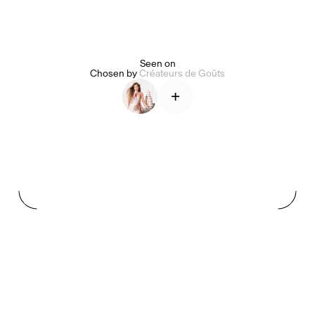
Alice Pilate
Arman Naféei
James Massiah
Seen on
Chosen by
Créateurs de Goûts
+
Voir tout
Paris Starn
Erchen Chang
Briseurs de goûts
Gabrielle Mirkin
Errol & Alex Rita
Dr Natazia Stolberg
Voir tout