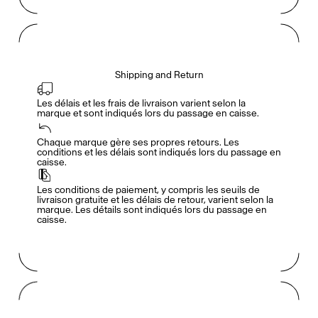
Shipping and Return
Les délais et les frais de livraison varient selon la 
marque et sont indiqués lors du passage en caisse.
Accès complet pour les membres
En
/
Fr
Chaque marque gère ses propres retours. Les 
conditions et les délais sont indiqués lors du passage en 
caisse.
Créateurs de Goûts
Les conditions de paiement, y compris les seuils de 
livraison gratuite et les délais de retour, varient selon la 
marque. Les détails sont indiqués lors du passage en 
caisse.
Mashama Bailey & Johno Morisano
Ryan Gander
Padma Lakshmi