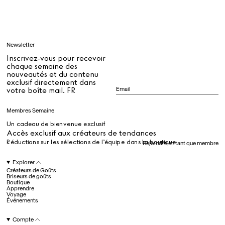
Apprendre
Newsletter
Tous
Inscrivez-vous pour recevoir
chaque semaine des
nouveautés et du contenu
exclusif directement dans
Dr Stolberg's Daily Habits to Support Your Inner Health
Padma's Aunt Bhanu's Dosa Recipe
votre boîte mail. FR
Guide
Membres Semaine
Un cadeau de bienvenue exclusif
Tous
Accès exclusif aux créateurs de tendances
Réductions sur les sélections de l’équipe dans la boutique
Rejoindre en tant que membre
Hotel Il Pellicano
Raffi’s Place
Explorer
Événements
Créateurs de Goûts
Briseurs de goûts
Boutique
Apprendre
Voyage
Tous
Événements
Compte