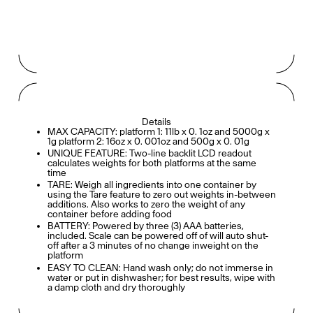
Details
MAX CAPACITY: platform 1: 11lb x 0. 1oz and 5000g x
1g platform 2: 16oz x 0. 001oz and 500g x 0. 01g
UNIQUE FEATURE: Two-line backlit LCD readout
calculates weights for both platforms at the same
time
TARE: Weigh all ingredients into one container by
using the Tare feature to zero out weights in-between
additions. Also works to zero the weight of any
container before adding food
BATTERY: Powered by three (3) AAA batteries,
included. Scale can be powered off of will auto shut-
off after a 3 minutes of no change inweight on the
platform
EASY TO CLEAN: Hand wash only; do not immerse in
water or put in dishwasher; for best results, wipe with
a damp cloth and dry thoroughly