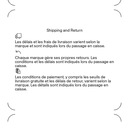
Shipping and Return
Les délais et les frais de livraison varient selon la 
marque et sont indiqués lors du passage en caisse.
Accès complet pour les membres
En
/
Fr
Chaque marque gère ses propres retours. Les 
conditions et les délais sont indiqués lors du passage en 
caisse.
Créateurs de Goûts
Les conditions de paiement, y compris les seuils de 
livraison gratuite et les délais de retour, varient selon la 
marque. Les détails sont indiqués lors du passage en 
caisse.
Mashama Bailey & Johno Morisano
Ryan Gander
Padma Lakshmi