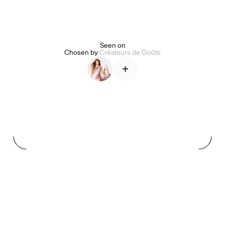
Alice Pilate
Arman Naféei
James Massiah
Seen on
Chosen by
Créateurs de Goûts
+
Voir tout
Paris Starn
Erchen Chang
Briseurs de goûts
Gabrielle Mirkin
Errol & Alex Rita
Dr Natazia Stolberg
Voir tout