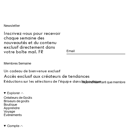
Apprendre
Newsletter
Tous
Inscrivez-vous pour recevoir
chaque semaine des
nouveautés et du contenu
exclusif directement dans
Dr Stolberg's Daily Habits to Support Your Inner Health
Padma's Aunt Bhanu's Dosa Recipe
votre boîte mail. FR
Guide
Membres Semaine
Un cadeau de bienvenue exclusif
Tous
Accès exclusif aux créateurs de tendances
Réductions sur les sélections de l’équipe dans la boutique
Rejoindre en tant que membre
Hotel Il Pellicano
Raffi’s Place
Explorer
Événements
Créateurs de Goûts
Briseurs de goûts
Boutique
Apprendre
Voyage
Tous
Événements
Compte