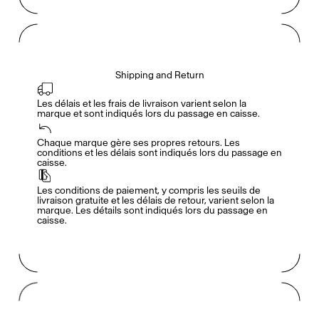
Shipping and Return
Les délais et les frais de livraison varient selon la 
marque et sont indiqués lors du passage en caisse.
Accès complet pour les membres
En
/
Fr
Chaque marque gère ses propres retours. Les 
conditions et les délais sont indiqués lors du passage en 
caisse.
Créateurs de Goûts
Les conditions de paiement, y compris les seuils de 
livraison gratuite et les délais de retour, varient selon la 
marque. Les détails sont indiqués lors du passage en 
caisse.
Mashama Bailey & Johno Morisano
Ryan Gander
Padma Lakshmi