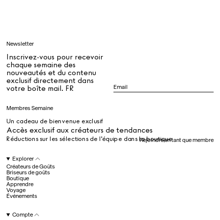
Apprendre
Newsletter
Tous
Inscrivez-vous pour recevoir
chaque semaine des
nouveautés et du contenu
exclusif directement dans
Dr Stolberg's Daily Habits to Support Your Inner Health
Padma's Aunt Bhanu's Dosa Recipe
votre boîte mail. FR
Guide
Membres Semaine
Un cadeau de bienvenue exclusif
Tous
Accès exclusif aux créateurs de tendances
Réductions sur les sélections de l’équipe dans la boutique
Rejoindre en tant que membre
Hotel Il Pellicano
Raffi’s Place
Explorer
Événements
Créateurs de Goûts
Briseurs de goûts
Boutique
Apprendre
Voyage
Tous
Événements
Compte