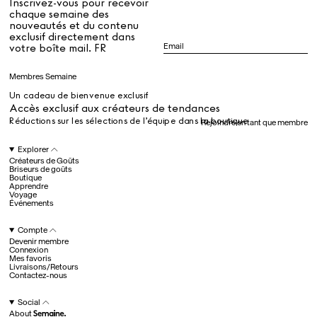
Inscrivez-vous pour recevoir
chaque semaine des
nouveautés et du contenu
exclusif directement dans
Dr Stolberg's Daily Habits to Support Your Inner Health
Padma's Aunt Bhanu's Dosa Recipe
votre boîte mail. FR
Guide
Membres Semaine
Un cadeau de bienvenue exclusif
Tous
Accès exclusif aux créateurs de tendances
Réductions sur les sélections de l’équipe dans la boutique
Rejoindre en tant que membre
Hotel Il Pellicano
Raffi’s Place
Explorer
Événements
Créateurs de Goûts
Briseurs de goûts
Boutique
Apprendre
Voyage
Tous
Événements
Compte
Devenir membre
juil.. 25th
Connexion
Ryan Gander
Mes favoris
Newsletter
Livraisons/Retours
Contactez-nous
Inscrivez-vous pour
recevoir chaque semaine
Social
des nouveautés et du
About
contenu exclusif