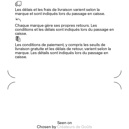
Les délais et les frais de livraison varient selon la 
marque et sont indiqués lors du passage en caisse.
Accès complet pour les membres
En
/
Fr
Chaque marque gère ses propres retours. Les 
conditions et les délais sont indiqués lors du passage en 
caisse.
Créateurs de Goûts
Les conditions de paiement, y compris les seuils de 
livraison gratuite et les délais de retour, varient selon la 
marque. Les détails sont indiqués lors du passage en 
caisse.
Mashama Bailey & Johno Morisano
Ryan Gander
Padma Lakshmi
Alice Pilate
Arman Naféei
James Massiah
Seen on
Chosen by
Créateurs de Goûts