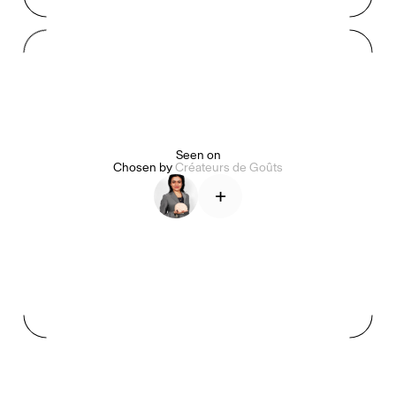
Mashama Bailey & Johno Morisano
Ryan Gander
Padma Lakshmi
Alice Pilate
Arman Naféei
James Massiah
Seen on
Chosen by
Créateurs de Goûts
+
Voir tout
Paris Starn
Erchen Chang
Briseurs de goûts
Gabrielle Mirkin
Errol & Alex Rita
Dr Natazia Stolberg