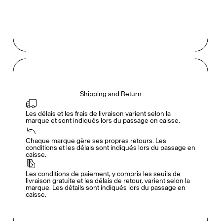
Shipping and Return
Les délais et les frais de livraison varient selon la 
marque et sont indiqués lors du passage en caisse.
Accès complet pour les membres
En
/
Fr
Chaque marque gère ses propres retours. Les 
conditions et les délais sont indiqués lors du passage en 
caisse.
Créateurs de Goûts
Les conditions de paiement, y compris les seuils de 
livraison gratuite et les délais de retour, varient selon la 
marque. Les détails sont indiqués lors du passage en 
caisse.