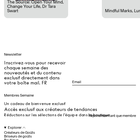
The Source: Open Your Mind,
Change Your Life
,
Dr Tara
Swart
Mindful Marks
,
Lu
Tous
Apprendre
Newsletter
Tous
Inscrivez-vous pour recevoir
chaque semaine des
nouveautés et du contenu
exclusif directement dans
Dr Stolberg's Daily Habits to Support Your Inner Health
Padma's Aunt Bhanu's Dosa Recipe
votre boîte mail. FR
Guide
Membres Semaine
Un cadeau de bienvenue exclusif
Tous
Accès exclusif aux créateurs de tendances
Réductions sur les sélections de l’équipe dans la boutique
Rejoindre en tant que membre
Hotel Il Pellicano
Raffi’s Place
Explorer
Événements
Créateurs de Goûts
Briseurs de goûts