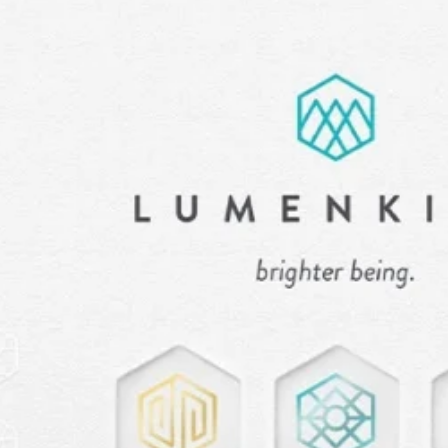
Paris Starn
Erchen Chang
Briseurs de goûts
Gabrielle Mirkin
Errol & Alex Rita
Dr Natazia Stolberg
Voir tout
Daria Stankiewicz
Silas Alder
Boutique