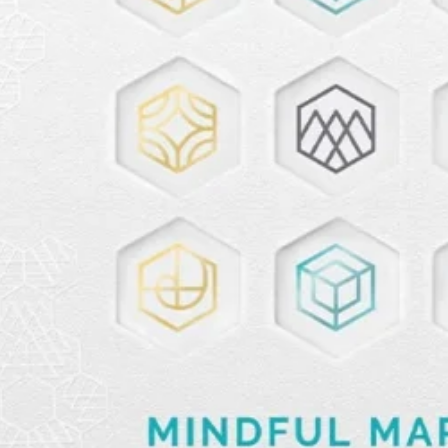
Ryan Gander “Do Not Define, Label or Box (100 Things Twice)” Limited Edition Rolodex
The Venezia Towel
“Do Not Define, Label or Box (100 Things Twice)” Card Set
Rest + Digest Tea
Angel Flute Set
Venti Bikini
Tous
Apprendre
Tous
Dr Stolberg's Daily Habits to Support Your Inner Health
Padma's Aunt Bhanu's Dosa Recipe