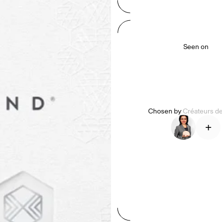
Seen on
Chosen by
Créateurs d
+