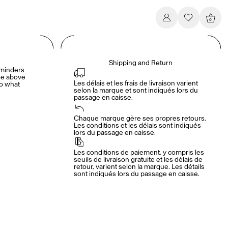
0
Shipping and Return
eminders
ise above
Les délais et les frais de livraison varient 
to what
selon la marque et sont indiqués lors du 
passage en caisse.
Chaque marque gère ses propres retours. 
Les conditions et les délais sont indiqués 
lors du passage en caisse.
Les conditions de paiement, y compris les 
seuils de livraison gratuite et les délais de 
retour, varient selon la marque. Les détails 
sont indiqués lors du passage en caisse.