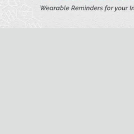
Guide
Tous
Hotel Il Pellicano
Raffi’s Place
Événements
Tous
juil.. 25th
Ryan Gander
Newsletter
Inscrivez-vous pour
recevoir chaque semaine
des nouveautés et du
contenu exclusif
directement dans votre
boîte mail. FR
Membres Semaine