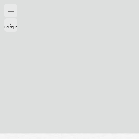
Créateurs de Goûts
←
Boutique
Mashama Bailey & Johno Morisano
Ryan Gander
Padma Lakshmi
Alice Pilate
Arman Naféei
James Massiah
Voir tout