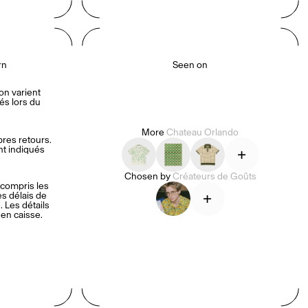
rn
Seen on
on varient 
s lors du 
More
Chateau Orlando
es retours. 
nt indiqués 
+
Chosen by
Créateurs de Goûts
compris les 
+
es délais de 
 Les détails 
 en caisse.