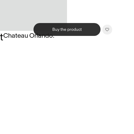
Buy the product
t
Chateau Orlando.
Related products