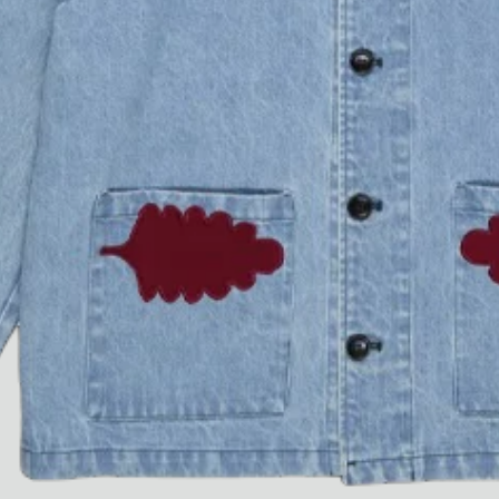
Ryan Gander “Do Not Define, Label or Box (100 Things Twice)” Limited Edition Rolodex
The Venezia Towel
“Do Not Define, Label or Box (100 Things Twice)” Card Set
Rest + Digest Tea
Angel Flute Set
Venti Bikini
Tous
Apprendre
Tous