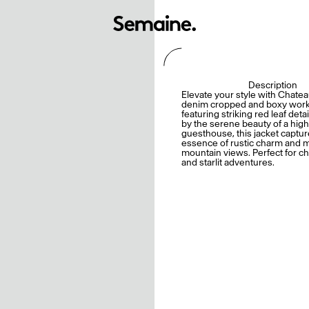
Description
Elevate your style with Chate
denim cropped and boxy work 
featuring striking red leaf detai
by the serene beauty of a high
guesthouse, this jacket captur
essence of rustic charm and m
mountain views. Perfect for chi
and starlit adventures.