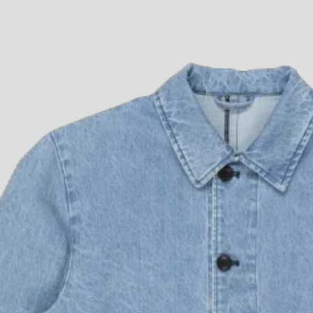
Voir tout
Paris Starn
Erchen Chang
Briseurs de goûts
Gabrielle Mirkin
Errol & Alex Rita
Dr Natazia Stolberg
Voir tout
Daria Stankiewicz
Silas Alder
Boutique