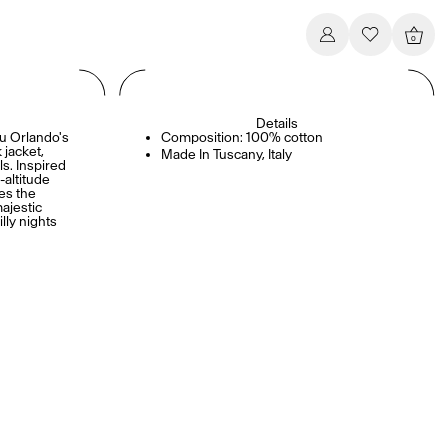
0
Details
au Orlando's
Composition: 100% cotton
jacket,
Made In Tuscany, Italy
ls. Inspired
-altitude
es the
ajestic
lly nights