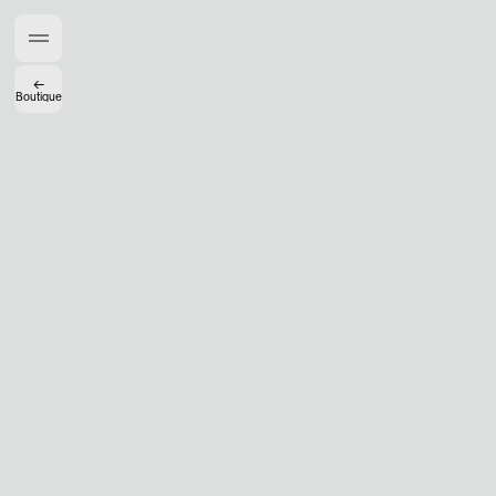
Accès complet pour les membres
En
/
Fr
←
Boutique
Créateurs de Goûts
Mashama Bailey & Johno Morisano
Ryan Gander
Padma Lakshmi
Alice Pilate
Arman Naféei
James Massiah