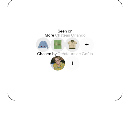
Seen on
More
Chateau Orlando
Alice Pilate
Arman Naféei
James Massiah
+
Chosen by
Créateurs de Goûts
Voir tout
+
Paris Starn
Erchen Chang
Briseurs de goûts
Gabrielle Mirkin
Errol & Alex Rita
Dr Natazia Stolberg