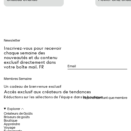
Tous
Apprendre
Newsletter
Tous
Inscrivez-vous pour recevoir
chaque semaine des
nouveautés et du contenu
exclusif directement dans
Dr Stolberg's Daily Habits to Support Your Inner Health
Padma's Aunt Bhanu's Dosa Recipe
votre boîte mail. FR
Guide
Membres Semaine
Un cadeau de bienvenue exclusif
Tous
Accès exclusif aux créateurs de tendances
Réductions sur les sélections de l’équipe dans la boutique
Rejoindre en tant que membre
Hotel Il Pellicano
Raffi’s Place
Explorer
Événements
Créateurs de Goûts
Briseurs de goûts
Boutique
Apprendre
Voyage
Tous
Événements