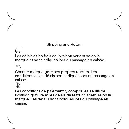
Shipping and Return
Les délais et les frais de livraison varient selon la 
marque et sont indiqués lors du passage en caisse.
Accès complet pour les membres
En
/
Fr
Chaque marque gère ses propres retours. Les 
conditions et les délais sont indiqués lors du passage en 
caisse.
Créateurs de Goûts
Les conditions de paiement, y compris les seuils de 
livraison gratuite et les délais de retour, varient selon la 
marque. Les détails sont indiqués lors du passage en 
caisse.
Mashama Bailey & Johno Morisano
Ryan Gander
Padma Lakshmi