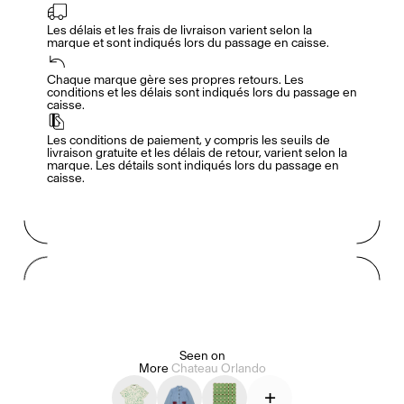
Les délais et les frais de livraison varient selon la 
marque et sont indiqués lors du passage en caisse.
Accès complet pour les membres
En
/
Fr
Chaque marque gère ses propres retours. Les 
conditions et les délais sont indiqués lors du passage en 
caisse.
Créateurs de Goûts
Les conditions de paiement, y compris les seuils de 
livraison gratuite et les délais de retour, varient selon la 
marque. Les détails sont indiqués lors du passage en 
caisse.
Mashama Bailey & Johno Morisano
Ryan Gander
Padma Lakshmi
Seen on
More
Chateau Orlando
Alice Pilate
Arman Naféei
James Massiah
+