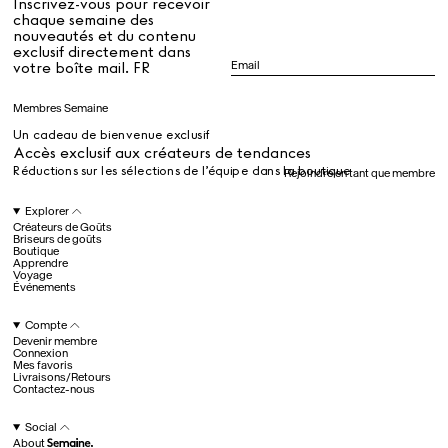
Inscrivez-vous pour recevoir
chaque semaine des
nouveautés et du contenu
exclusif directement dans
Dr Stolberg's Daily Habits to Support Your Inner Health
Padma's Aunt Bhanu's Dosa Recipe
votre boîte mail. FR
Guide
Membres Semaine
Un cadeau de bienvenue exclusif
Tous
Accès exclusif aux créateurs de tendances
Réductions sur les sélections de l’équipe dans la boutique
Rejoindre en tant que membre
Hotel Il Pellicano
Raffi’s Place
Explorer
Événements
Créateurs de Goûts
Briseurs de goûts
Boutique
Apprendre
Voyage
Tous
Événements
Compte
Devenir membre
juil.. 25th
Connexion
Ryan Gander
Mes favoris
Newsletter
Livraisons/Retours
Contactez-nous
Inscrivez-vous pour
recevoir chaque semaine
Social
des nouveautés et du
About
contenu exclusif