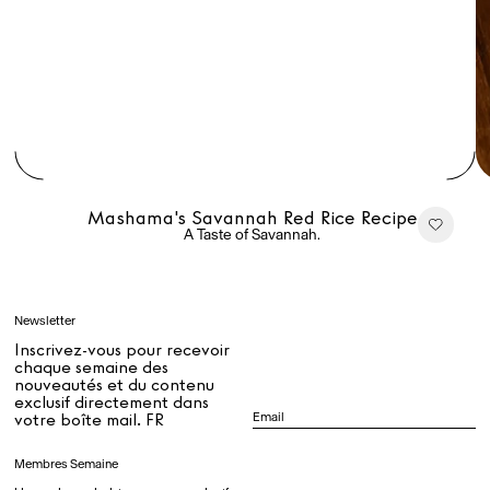
Rest + Digest Tea
Angel Flute Set
Venti Bikini
Tous
Mashama's Savannah Red Rice Recipe
A Taste of Savannah.
Apprendre
Newsletter
Tous
Inscrivez-vous pour recevoir
chaque semaine des
nouveautés et du contenu
exclusif directement dans
Dr Stolberg's Daily Habits to Support Your Inner Health
Padma's Aunt Bhanu's Dosa Recipe
votre boîte mail. FR
Guide
Membres Semaine