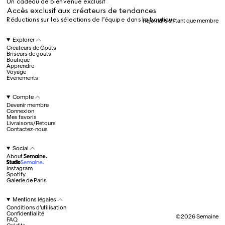
Un cadeau de bienvenue exclusif
Tous
Accès exclusif aux créateurs de tendances
Réductions sur les sélections de l’équipe dans la boutique
Rejoindre en tant que membre
Hotel Il Pellicano
Raffi’s Place
Explorer
Événements
Créateurs de Goûts
Briseurs de goûts
Boutique
Apprendre
Voyage
Tous
Événements
Compte
Devenir membre
juil.. 25th
Connexion
Ryan Gander
Mes favoris
Newsletter
Livraisons/Retours
Contactez-nous
Inscrivez-vous pour
recevoir chaque semaine
Social
des nouveautés et du
About
contenu exclusif
directement dans votre
Instagram
boîte mail. FR
Spotify
Galerie de Paris
Membres Semaine
Fav
Un cadeau de bienvenue exclusif
Mentions légales
Accès exclusif aux créateurs de tendances
Conditions d’utilisation
Réductions sur les sélections de l’équipe dans la boutique
Confidentialité
Devenir membre
©
2026
Semaine
FAQ
Explorer
©
2026
Semaine