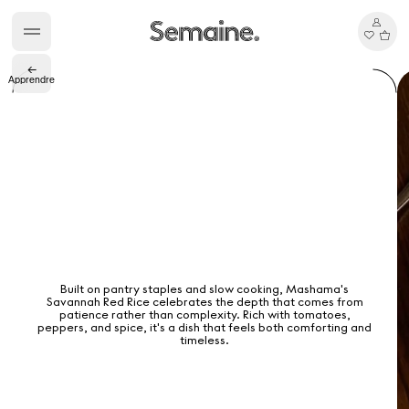
←
Apprendre
Gabrielle Mirkin
Errol & Alex Rita
Dr Natazia Stolberg
Voir tout
Daria Stankiewicz
Silas Alder
Boutique
Built on pantry staples and slow cooking, Mashama's
Savannah Red Rice celebrates the depth that comes from
patience rather than complexity. Rich with tomatoes,
peppers, and spice, it's a dish that feels both comforting and
timeless.
Ryan Gander “Do Not Define, Label or Box (100 Things Twice)” Limited Edition Rolodex
The Venezia Towel
“Do Not Define, Label or Box (100 Things Twice)” Card Set