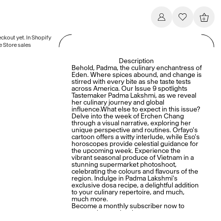
0
eckout yet. In Shopify
e Store sales
Description
Behold, Padma, the culinary enchantress of
Eden. Where spices abound, and change is
stirred with every bite as she taste tests
across America. Our Issue 9 spotlights
Tastemaker Padma Lakshmi, as we reveal
her culinary journey and global
influence.What else to expect in this issue?
Delve into the week of Erchen Chang
through a visual narrative, exploring her
unique perspective and routines. Orfayo's
cartoon offers a witty interlude, while Eso's
horoscopes provide celestial guidance for
the upcoming week. Experience the
vibrant seasonal produce of Vietnam in a
stunning supermarket photoshoot,
celebrating the colours and flavours of the
region. Indulge in Padma Lakshmi's
exclusive dosa recipe, a delightful addition
to your culinary repertoire, and much,
much more.
Become a monthly subscriber now to
never miss another issue.