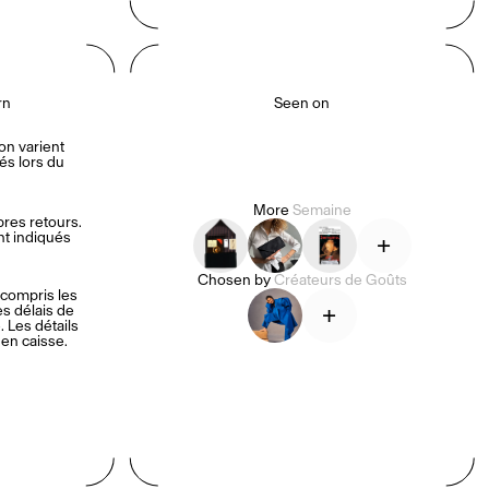
rn
Seen on
on varient 
s lors du 
More
Semaine
es retours. 
nt indiqués 
+
Chosen by
Créateurs de Goûts
compris les 
+
es délais de 
 Les détails 
 en caisse.