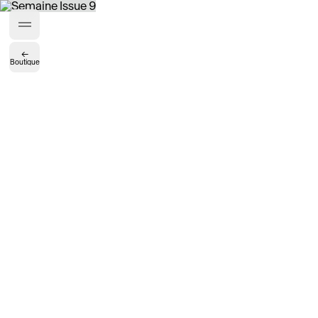
Créateurs de Goûts
←
Boutique
Mashama Bailey & Johno Morisano
Ryan Gander
Padma Lakshmi
Alice Pilate
Arman Naféei
James Massiah
Voir tout