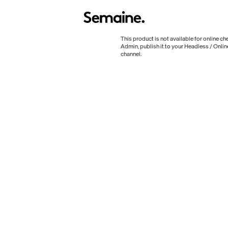
This product is not available for online ch
Admin, publish it to your Headless / Onlin
channel.